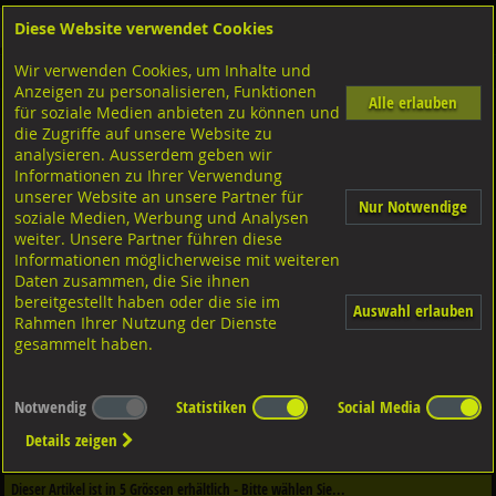
Diese Website verwendet Cookies
Anmelden
Warenkorb
Wir verwenden Cookies, um Inhalte und
Shop
Sicherungselemente
Anzeigen zu personalisieren, Funktionen
Alle erlauben
für soziale Medien anbieten zu können und
Klappsplinten
die Zugriffe auf unsere Website zu
Stahl verzinkt,
analysieren. Ausserdem geben wir
Informationen zu Ihrer Verwendung
unserer Website an unsere Partner für
Nur Notwendige
soziale Medien, Werbung und Analysen
weiter. Unsere Partner führen diese
Informationen möglicherweise mit weiteren
Daten zusammen, die Sie ihnen
bereitgestellt haben oder die sie im
Auswahl erlauben
Rahmen Ihrer Nutzung der Dienste
gesammelt haben.
Notwendig
Statistiken
Social Media
Dieser Artikel ist in
2
Qualitäten erhältlich - Bitte wählen Sie...
Details zeigen
Qualität / Oberfläche
Dieser Artikel ist in
5
Grössen erhältlich - Bitte wählen Sie...