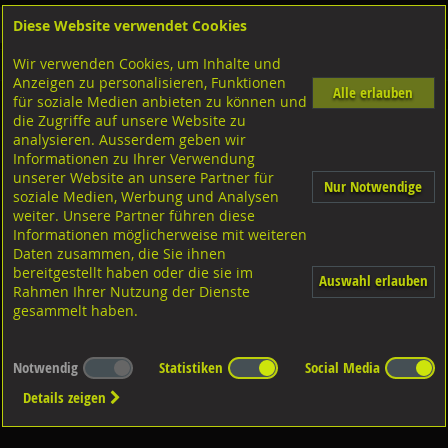
Diese Website verwendet Cookies
Anmelden
Warenkorb
Wir verwenden Cookies, um Inhalte und
Shop
Chemische Produkte
Anzeigen zu personalisieren, Funktionen
Alle erlauben
für soziale Medien anbieten zu können und
Gewindesicherungen
die Zugriffe auf unsere Website zu
analysieren. Ausserdem geben wir
Informationen zu Ihrer Verwendung
unserer Website an unsere Partner für
Nur Notwendige
soziale Medien, Werbung und Analysen
weiter. Unsere Partner führen diese
Informationen möglicherweise mit weiteren
Diverse Ausführungen
Gewindesicherungen
Daten zusammen, die Sie ihnen
bereitgestellt haben oder die sie im
Auswahl erlauben
Rahmen Ihrer Nutzung der Dienste
gesammelt haben.
Notwendig
Statistiken
Social Media
Details zeigen