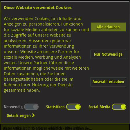
Diese Website verwendet Cookies
Anmelden
Warenkorb
Wir verwenden Cookies, um Inhalte und
Shop
Sicherungselemente
Klemmringe
Anzeigen zu personalisieren, Funktionen
Alle erlauben
für soziale Medien anbieten zu können und
Klemmringe, zweiteilig
die Zugriffe auf unsere Website zu
Stahl blank,
analysieren. Ausserdem geben wir
Informationen zu Ihrer Verwendung
unserer Website an unsere Partner für
Nur Notwendige
soziale Medien, Werbung und Analysen
weiter. Unsere Partner führen diese
Informationen möglicherweise mit weiteren
Daten zusammen, die Sie ihnen
bereitgestellt haben oder die sie im
Auswahl erlauben
Rahmen Ihrer Nutzung der Dienste
gesammelt haben.
Notwendig
Statistiken
Social Media
Dieser Artikel ist in
2
Qualitäten erhältlich - Bitte wählen Sie...
Details zeigen
Qualität / Oberfläche
Dieser Artikel ist in
15
Grössen erhältlich - Bitte wählen Sie...