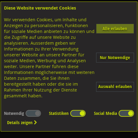
Diese Website verwendet Cookies
Anmelden
Warenkorb
Wir verwenden Cookies, um Inhalte und
Shop
Geländerzubehör
Auflagebleche
CNS 1.4301
Anzeigen zu personalisieren, Funktionen
Alle erlauben
für soziale Medien anbieten zu können und
extra breite Ausführung
die Zugriffe auf unsere Website zu
analysieren. Ausserdem geben wir
Informationen zu Ihrer Verwendung
unserer Website an unsere Partner für
Nur Notwendige
soziale Medien, Werbung und Analysen
weiter. Unsere Partner führen diese
Informationen möglicherweise mit weiteren
Diverse Ausführungen extra
breit
Daten zusammen, die Sie ihnen
bereitgestellt haben oder die sie im
Auswahl erlauben
Rahmen Ihrer Nutzung der Dienste
gesammelt haben.
Notwendig
Statistiken
Social Media
Details zeigen