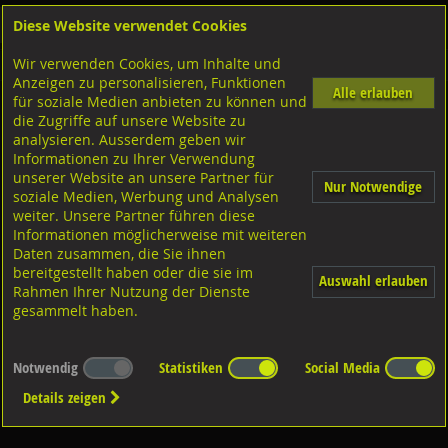
Diese Website verwendet Cookies
Anmelden
Warenkorb
Wir verwenden Cookies, um Inhalte und
Shop
Bohrer-Bit Einsatz-Gewindebohrer
Anzeigen zu personalisieren, Funktionen
Alle erlauben
für soziale Medien anbieten zu können und
HSS Metallbohrer
die Zugriffe auf unsere Website zu
analysieren. Ausserdem geben wir
Informationen zu Ihrer Verwendung
unserer Website an unsere Partner für
Nur Notwendige
soziale Medien, Werbung und Analysen
weiter. Unsere Partner führen diese
Informationen möglicherweise mit weiteren
Diverse Ausführungen HSS
Metallbohrer
Daten zusammen, die Sie ihnen
bereitgestellt haben oder die sie im
Auswahl erlauben
Rahmen Ihrer Nutzung der Dienste
gesammelt haben.
Notwendig
Statistiken
Social Media
Details zeigen