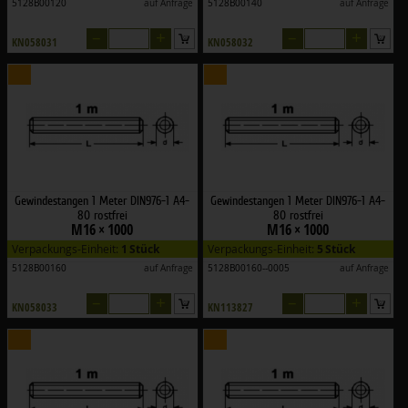
5128B00120
auf Anfrage
5128B00140
auf Anfrage
–
+
–
+
KN058031
KN058032
Gewindestangen 1 Meter DIN976-1 A4-
Gewindestangen 1 Meter DIN976-1 A4-
80 rostfrei
80 rostfrei
M16 × 1000
M16 × 1000
Verpackungs-Einheit:
1 Stück
Verpackungs-Einheit:
5 Stück
5128B00160
auf Anfrage
5128B00160--0005
auf Anfrage
–
+
–
+
KN058033
KN113827