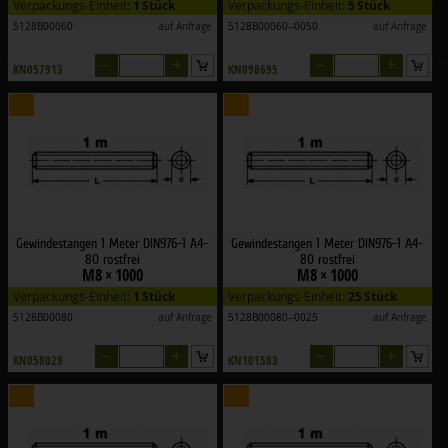
Verpackungs-Einheit:
1 Stück
Verpackungs-Einheit:
5 Stück
5128B00060
auf Anfrage
5128B00060--0050
auf Anfrage
–
+
–
+
KN057913
KN098695
Gewindestangen 1 Meter DIN976-1 A4-
Gewindestangen 1 Meter DIN976-1 A4-
80 rostfrei
80 rostfrei
M8 × 1000
M8 × 1000
Verpackungs-Einheit:
1 Stück
Verpackungs-Einheit:
25 Stück
5128B00080
auf Anfrage
5128B00080--0025
auf Anfrage
–
+
–
+
KN058029
KN101583