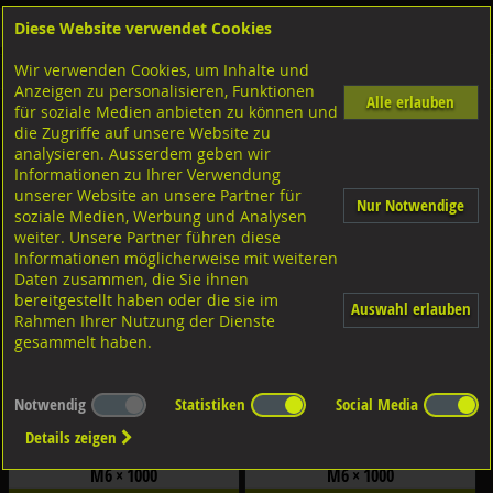
Diese Website verwendet Cookies
Anmelden
Warenkorb
Wir verwenden Cookies, um Inhalte und
Shop
Schrauben
Gewindestangen-Stifte-Federnde Druckstücke
Gewindestangen metrisch
Anzeigen zu personalisieren, Funktionen
Alle erlauben
für soziale Medien anbieten zu können und
A4-80 rostfrei
die Zugriffe auf unsere Website zu
analysieren. Ausserdem geben wir
Filter nach Dimensionen:
Informationen zu Ihrer Verwendung
×
unserer Website an unsere Partner für
Nur Notwendige
soziale Medien, Werbung und Analysen
weiter. Unsere Partner führen diese
Filter zurücksetzen
Informationen möglicherweise mit weiteren
Daten zusammen, die Sie ihnen
bereitgestellt haben oder die sie im
Auswahl erlauben
Rahmen Ihrer Nutzung der Dienste
gesammelt haben.
Notwendig
Statistiken
Social Media
Details zeigen
Gewindestangen 1 Meter DIN976-1 A4-
Gewindestangen 1 Meter DIN976-1 A4-
80 rostfrei
80 rostfrei
M6 × 1000
M6 × 1000