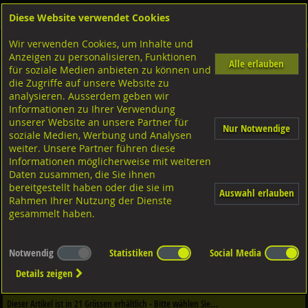
Diese Website verwendet Cookies
Anmelden
Warenkorb
Wir verwenden Cookies, um Inhalte und
Shop
Niettechnik-Blindnietmuttern
Blindnieten
Diverse Ausführungen Blindniete
Anzeigen zu personalisieren, Funktionen
Alle erlauben
für soziale Medien anbieten zu können und
Spreiznieten Flachkopf
die Zugriffe auf unsere Website zu
Alu-Stahl verzinkt,
analysieren. Ausserdem geben wir
Informationen zu Ihrer Verwendung
unserer Website an unsere Partner für
Nur Notwendige
soziale Medien, Werbung und Analysen
weiter. Unsere Partner führen diese
Informationen möglicherweise mit weiteren
Daten zusammen, die Sie ihnen
bereitgestellt haben oder die sie im
Auswahl erlauben
Rahmen Ihrer Nutzung der Dienste
gesammelt haben.
Notwendig
Statistiken
Social Media
Dieser Artikel ist in
3
Qualitäten erhältlich - Bitte wählen Sie...
Details zeigen
Qualität / Oberfläche
Dieser Artikel ist in
21
Grössen erhältlich - Bitte wählen Sie...