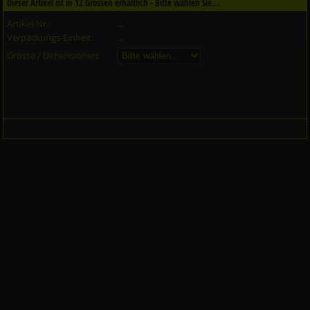
Dieser Artikel ist in
12
Grössen erhältlich - Bitte wählen Sie...
Artikel-Nr.:
...
Verpackungs-Einheit:
...
Grösse / Dimensionen: