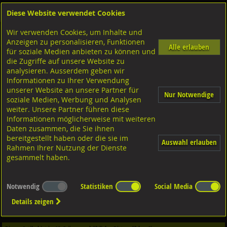
Diese Website verwendet Cookies
Anmelden
Warenkorb
Wir verwenden Cookies, um Inhalte und
Shop
Muttern Innengewinde
Sechskantmuttern
Zollgewinde UNC UNF WW
Anzeigen zu personalisieren, Funktionen
Alle erlauben
für soziale Medien anbieten zu können und
die Zugriffe auf unsere Website zu
ähnlich DIN 934 WW
8 verzinkt, ~DIN934
analysieren. Ausserdem geben wir
Informationen zu Ihrer Verwendung
unserer Website an unsere Partner für
Nur Notwendige
soziale Medien, Werbung und Analysen
weiter. Unsere Partner führen diese
Informationen möglicherweise mit weiteren
Daten zusammen, die Sie ihnen
bereitgestellt haben oder die sie im
Auswahl erlauben
Rahmen Ihrer Nutzung der Dienste
gesammelt haben.
Notwendig
Statistiken
Social Media
Dieser Artikel ist in
2
Qualitäten erhältlich - Bitte wählen Sie...
Details zeigen
Qualität / Oberfläche