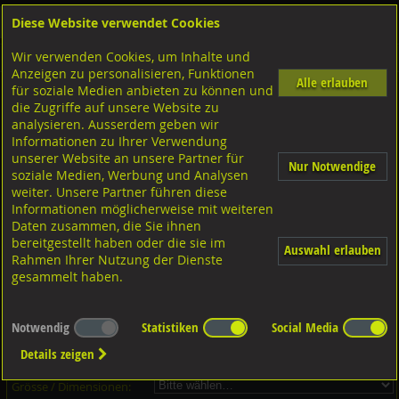
Diese Website verwendet Cookies
Anmelden
Warenkorb
Wir verwenden Cookies, um Inhalte und
Shop
Schrauben
Aufhängeschrauben-Gewindeplatten
Klemmplatten
Anzeigen zu personalisieren, Funktionen
Alle erlauben
für soziale Medien anbieten zu können und
Klemmplatten, DIN3568 Stahl 37-2 feuervz.
die Zugriffe auf unsere Website zu
analysieren. Ausserdem geben wir
Informationen zu Ihrer Verwendung
unserer Website an unsere Partner für
Nur Notwendige
soziale Medien, Werbung und Analysen
weiter. Unsere Partner führen diese
Informationen möglicherweise mit weiteren
Daten zusammen, die Sie ihnen
bereitgestellt haben oder die sie im
Auswahl erlauben
Rahmen Ihrer Nutzung der Dienste
gesammelt haben.
Dieser Artikel ist in 6 Grössen erhältlich - Bitte wählen Sie...
Notwendig
Statistiken
Social Media
Artikel-Nr.:
...
Details zeigen
Verpackungs-Einheit:
...
Grösse / Dimensionen: