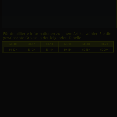
Für detaillierte Informationen zu einem Artikel wählen Sie die
gewünschte Grösse in der folgenden Tabelle...
60-10
60-12
60-14
60-16
60-18
60-20
60-10×
60-12×
60-14×
60-16×
60-18×
60-20×