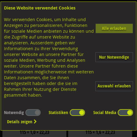
Diese Website verwendet Cookies
Anmelden
Warenkorb
Wir verwenden Cookies, um Inhalte und
Shop
Weiler Scheiben für Winkelschleifer
Anzeigen zu personalisieren, Funktionen
Alle erlauben
für soziale Medien anbieten zu können und
Trennscheiben
die Zugriffe auf unsere Website zu
analysieren. Ausserdem geben wir
Filter nach Dimensionen:
Informationen zu Ihrer Verwendung
×
×
unserer Website an unsere Partner für
Nur Notwendige
soziale Medien, Werbung und Analysen
weiter. Unsere Partner führen diese
Filter zurücksetzen
Informationen möglicherweise mit weiteren
Daten zusammen, die Sie ihnen
bereitgestellt haben oder die sie im
Auswahl erlauben
Rahmen Ihrer Nutzung der Dienste
gesammelt haben.
Notwendig
Statistiken
Social Media
Details zeigen
Weiler Trennscheiben, PRO INOX &
Weiler Trennscheiben, PRO INOX &
METALL Typ F41 flach 115x1,0x22,23
METALL Typ F41 flach 115x1,6x22,23
115 × 1,0 × 22,23
115 × 1,6 × 22,23