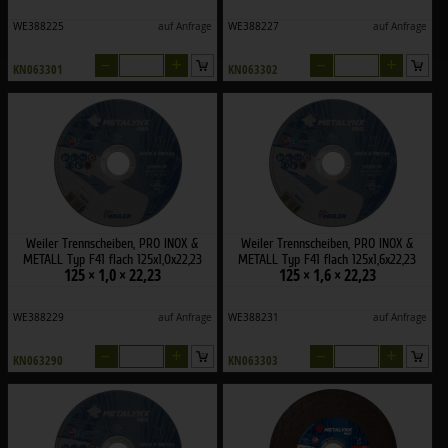
WE388225
auf Anfrage
WE388227
auf Anfrage
–
+
–
+
KN063301
KN063302
Weiler Trennscheiben, PRO INOX &
Weiler Trennscheiben, PRO INOX &
METALL Typ F41 flach 125x1,0x22,23
METALL Typ F41 flach 125x1,6x22,23
125 × 1,0 × 22,23
125 × 1,6 × 22,23
WE388229
auf Anfrage
WE388231
auf Anfrage
–
+
–
+
KN063290
KN063303