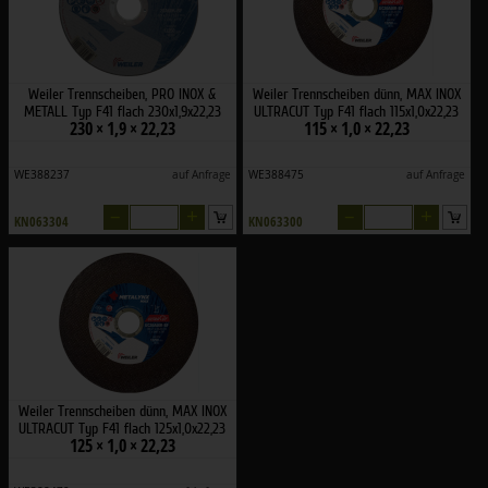
Weiler Trennscheiben, PRO INOX &
Weiler Trennscheiben dünn, MAX INOX
METALL Typ F41 flach 230x1,9x22,23
ULTRACUT Typ F41 flach 115x1,0x22,23
230 × 1,9 × 22,23
115 × 1,0 × 22,23
WE388237
auf Anfrage
WE388475
auf Anfrage
–
+
–
+
KN063304
KN063300
Weiler Trennscheiben dünn, MAX INOX
ULTRACUT Typ F41 flach 125x1,0x22,23
125 × 1,0 × 22,23