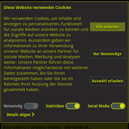
Diese Website verwendet Cookies
Anmelden
Warenkorb
Wir verwenden Cookies, um Inhalte und
Shop
Sicherungselemente
Kerbstifte/Kerbnägel
Diverse Ausführungen
Anzeigen zu personalisieren, Funktionen
Alle erlauben
für soziale Medien anbieten zu können und
Steck-Kerbstifte
die Zugriffe auf unsere Website zu
Stahl blank, DIN1474 ISO8741
analysieren. Ausserdem geben wir
Informationen zu Ihrer Verwendung
unserer Website an unsere Partner für
Nur Notwendige
soziale Medien, Werbung und Analysen
weiter. Unsere Partner führen diese
Informationen möglicherweise mit weiteren
Daten zusammen, die Sie ihnen
bereitgestellt haben oder die sie im
Auswahl erlauben
Rahmen Ihrer Nutzung der Dienste
gesammelt haben.
Notwendig
Statistiken
Social Media
Dieser Artikel ist in
1
Qualitäten erhältlich - Bitte wählen Sie...
Details zeigen
Qualität / Oberfläche
Dieser Artikel ist in
25
Grössen erhältlich - Bitte wählen Sie...