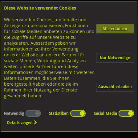
Diese Website verwendet Cookies
Anmelden
Warenkorb
Wir verwenden Cookies, um Inhalte und
Shop
Schrauben
Linsen-Pan-Head Kopf
Anzeigen zu personalisieren, Funktionen
Alle erlauben
für soziale Medien anbieten zu können und
Bohrschrauben
die Zugriffe auf unsere Website zu
analysieren. Ausserdem geben wir
Informationen zu Ihrer Verwendung
unserer Website an unsere Partner für
Nur Notwendige
soziale Medien, Werbung und Analysen
weiter. Unsere Partner führen diese
Informationen möglicherweise mit weiteren
Diverse Ausführungen
Bohrschrauben
Daten zusammen, die Sie ihnen
bereitgestellt haben oder die sie im
Auswahl erlauben
Rahmen Ihrer Nutzung der Dienste
gesammelt haben.
Notwendig
Statistiken
Social Media
Details zeigen