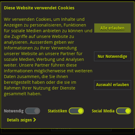
Diese Website verwendet Cookies
Anmelden
Warenkorb
Wir verwenden Cookies, um Inhalte und
Shop
Niettechnik-Blindnietmuttern
Blindnietmuttern - BUDGET
Anzeigen zu personalisieren, Funktionen
Diverse Ausführungen
Alle erlauben
für soziale Medien anbieten zu können und
die Zugriffe auf unsere Website zu
analysieren. Ausserdem geben wir
Senkkopf geschlossen gerändelt - BUDGET
A2 rostfrei, P1024B
Informationen zu Ihrer Verwendung
unserer Website an unsere Partner für
Nur Notwendige
soziale Medien, Werbung und Analysen
weiter. Unsere Partner führen diese
Informationen möglicherweise mit weiteren
Daten zusammen, die Sie ihnen
bereitgestellt haben oder die sie im
Auswahl erlauben
Rahmen Ihrer Nutzung der Dienste
gesammelt haben.
Notwendig
Statistiken
Social Media
Dieser Artikel ist in
2
Qualitäten erhältlich - Bitte wählen Sie...
Details zeigen
Qualität / Oberfläche