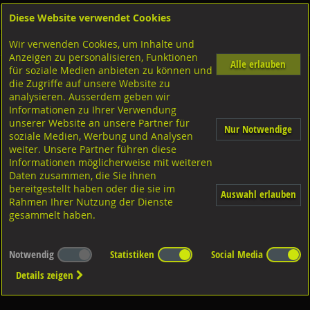
Diese Website verwendet Cookies
Anmelden
Warenkorb
Wir verwenden Cookies, um Inhalte und
Shop
Geländerzubehör
Anzeigen zu personalisieren, Funktionen
Alle erlauben
für soziale Medien anbieten zu können und
Reinigungsmittel und Verbindungskleber
die Zugriffe auf unsere Website zu
analysieren. Ausserdem geben wir
Informationen zu Ihrer Verwendung
unserer Website an unsere Partner für
Nur Notwendige
soziale Medien, Werbung und Analysen
weiter. Unsere Partner führen diese
Informationen möglicherweise mit weiteren
Diverse Reinigungsmittel u.
Verbindungskleber
Daten zusammen, die Sie ihnen
bereitgestellt haben oder die sie im
Auswahl erlauben
Rahmen Ihrer Nutzung der Dienste
gesammelt haben.
Notwendig
Statistiken
Social Media
Details zeigen