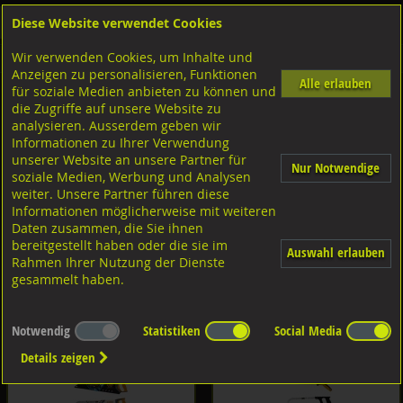
Diese Website verwendet Cookies
Anmelden
Warenkorb
Wir verwenden Cookies, um Inhalte und
Shop
Anzeigen zu personalisieren, Funktionen
Alle erlauben
für soziale Medien anbieten zu können und
LIDAC/G-MAN Sägeblätter/Lochsägen/Handsägen
die Zugriffe auf unsere Website zu
analysieren. Ausserdem geben wir
Informationen zu Ihrer Verwendung
unserer Website an unsere Partner für
Nur Notwendige
soziale Medien, Werbung und Analysen
weiter. Unsere Partner führen diese
Informationen möglicherweise mit weiteren
LIDAC Säbelsägeblätter
LIDAC Stichsägen
Daten zusammen, die Sie ihnen
bereitgestellt haben oder die sie im
Auswahl erlauben
Rahmen Ihrer Nutzung der Dienste
gesammelt haben.
Notwendig
Statistiken
Social Media
LIDAC Karosseriesägeblätter Bi-
G-MAN Lochsägen Sortimente
Metall
Details zeigen