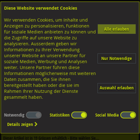
Diese Website verwendet Cookies
Anmelden
Warenkorb
Wir verwenden Cookies, um Inhalte und
Shop
Dübeltechnik
Rahmendübel/Nageldübel
Diverse Ausführungen
Anzeigen zu personalisieren, Funktionen
Alle erlauben
für soziale Medien anbieten zu können und
Nageldübel
die Zugriffe auf unsere Website zu
Stahl verzinkt, ND
analysieren. Ausserdem geben wir
Informationen zu Ihrer Verwendung
unserer Website an unsere Partner für
Nur Notwendige
soziale Medien, Werbung und Analysen
weiter. Unsere Partner führen diese
Informationen möglicherweise mit weiteren
Daten zusammen, die Sie ihnen
bereitgestellt haben oder die sie im
Auswahl erlauben
Rahmen Ihrer Nutzung der Dienste
gesammelt haben.
Notwendig
Statistiken
Social Media
Dieser Artikel ist in
1
Qualitäten erhältlich - Bitte wählen Sie...
Details zeigen
Qualität / Oberfläche
Dieser Artikel ist in
19
Grössen erhältlich - Bitte wählen Sie...