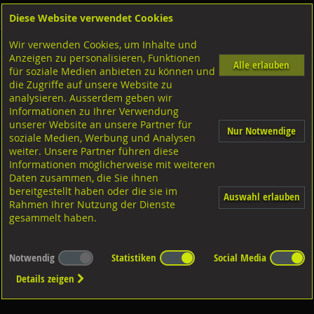
Diese Website verwendet Cookies
Anmelden
Warenkorb
Wir verwenden Cookies, um Inhalte und
Shop
Schrauben
Senkkopfschrauben
Anzeigen zu personalisieren, Funktionen
Alle erlauben
für soziale Medien anbieten zu können und
Holzschrauben / Spanplattenschrauben
die Zugriffe auf unsere Website zu
analysieren. Ausserdem geben wir
Informationen zu Ihrer Verwendung
unserer Website an unsere Partner für
Nur Notwendige
soziale Medien, Werbung und Analysen
weiter. Unsere Partner führen diese
Informationen möglicherweise mit weiteren
Diverse Ausführungen
Daten zusammen, die Sie ihnen
bereitgestellt haben oder die sie im
Auswahl erlauben
Rahmen Ihrer Nutzung der Dienste
gesammelt haben.
Notwendig
Statistiken
Social Media
Details zeigen