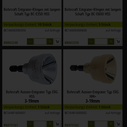
Bohrcraft Entgrater-Klingen mit langem
Bohrcraft Entgrater-Klingen mit langem
Schaft Typ BC-E350 HSS
Schaft Typ BC-E600 HSS
Verpackungs-Einheit:
10 Stück
Verpackungs-Einheit:
5 Stück
BC16600300350
auf Anfrage
BC16600300600
auf Anfrage
–
+
–
+
KN063248
KN063250
Bohrcraft Aussen-Entgrater Typ ERG
Bohrcraft Aussen-Entgrater Typ ERG
HSS
HM+
3-19mm
3-19mm
Verpackungs-Einheit:
1 Stück
Verpackungs-Einheit:
1 Stück
BC16481600001
auf Anfrage
BC16481600002
auf Anfrage
–
+
–
+
KN073161
KN073162