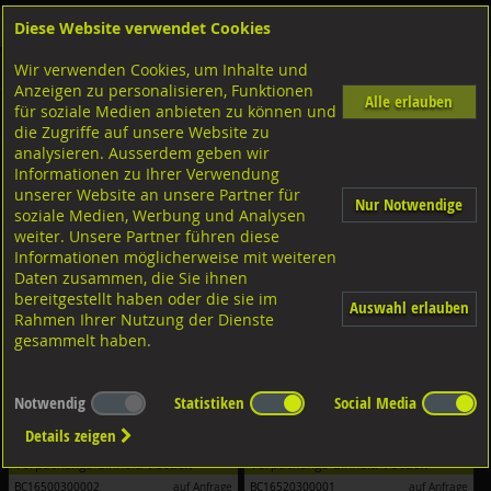
Diese Website verwendet Cookies
Anmelden
Warenkorb
Wir verwenden Cookies, um Inhalte und
Shop
Bohrcraft/Zerspanungswerkzeuge
Anzeigen zu personalisieren, Funktionen
Alle erlauben
für soziale Medien anbieten zu können und
Entgrater
die Zugriffe auf unsere Website zu
analysieren. Ausserdem geben wir
Filter nach Dimensionen:
Informationen zu Ihrer Verwendung
unserer Website an unsere Partner für
Nur Notwendige
Filter zurücksetzen
soziale Medien, Werbung und Analysen
weiter. Unsere Partner führen diese
Informationen möglicherweise mit weiteren
Daten zusammen, die Sie ihnen
bereitgestellt haben oder die sie im
Auswahl erlauben
Rahmen Ihrer Nutzung der Dienste
gesammelt haben.
Notwendig
Statistiken
Social Media
Bohrcraft Handgriff Klingenhalter ohne
Bohrcraft Handgriff Klingenhalter mit
Klingen Typ BC-HE HSS
HSS Klinge Typ BC-HE1 HSS
Details zeigen
Verpackungs-Einheit:
1 Stück
Verpackungs-Einheit:
1 Stück
BC16500300002
auf Anfrage
BC16520300001
auf Anfrage