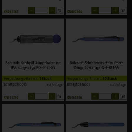
–
+
–
+
KN062363
KN062364
Bohrcraft Handgriff Klingenhalter mit
Bohrcraft Schnellentgrater m. fester
HSS Klingen Typ BC-HE13 HSS
Klinge, 10Stk Typ BC-1-10 HSS
Verpackungs-Einheit:
1 Stück
Verpackungs-Einheit:
10 Stück
BC16520300002
auf Anfrage
BC16530300001
auf Anfrage
–
+
–
+
KN062365
KN062360