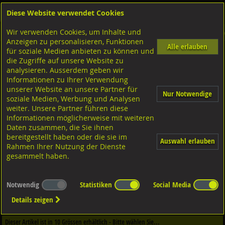
Diese Website verwendet Cookies
Anmelden
Warenkorb
Wir verwenden Cookies, um Inhalte und
Shop
Sicherungselemente
Sicherungsbleche
Diversen Ausführungen Sicherungsbl
Anzeigen zu personalisieren, Funktionen
Alle erlauben
für soziale Medien anbieten zu können und
mit Nase aussen
die Zugriffe auf unsere Website zu
Stahl verzinkt, DIN432
analysieren. Ausserdem geben wir
Informationen zu Ihrer Verwendung
unserer Website an unsere Partner für
Nur Notwendige
soziale Medien, Werbung und Analysen
weiter. Unsere Partner führen diese
Informationen möglicherweise mit weiteren
Daten zusammen, die Sie ihnen
bereitgestellt haben oder die sie im
Auswahl erlauben
Rahmen Ihrer Nutzung der Dienste
gesammelt haben.
Notwendig
Statistiken
Social Media
Dieser Artikel ist in
2
Qualitäten erhältlich - Bitte wählen Sie...
Details zeigen
Qualität / Oberfläche
Dieser Artikel ist in
10
Grössen erhältlich - Bitte wählen Sie...