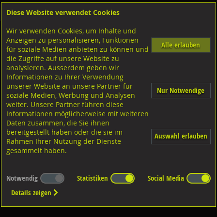
Diese Website verwendet Cookies
Anmelden
Warenkorb
Wir verwenden Cookies, um Inhalte und
Shop
Geländerzubehör
Anzeigen zu personalisieren, Funktionen
Alle erlauben
für soziale Medien anbieten zu können und
Standkonsolen
die Zugriffe auf unsere Website zu
analysieren. Ausserdem geben wir
Informationen zu Ihrer Verwendung
mit Auflage
unserer Website an unsere Partner für
Nur Notwendige
soziale Medien, Werbung und Analysen
weiter. Unsere Partner führen diese
ohne Auflage
Informationen möglicherweise mit weiteren
CNS 1.4301
Daten zusammen, die Sie ihnen
bereitgestellt haben oder die sie im
Auswahl erlauben
Rahmen Ihrer Nutzung der Dienste
gesammelt haben.
Notwendig
Statistiken
Social Media
Details zeigen