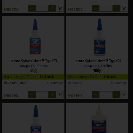
–
+
–
+
KN090957
KN061875
Loctite Sofortklebstoff Typ 493
Loctite Sofortklebstoff Typ 401
transparent, farblos
transparent, farblos
50g
100g
Verpackungs-Einheit:
12 Stück
Verpackungs-Einheit:
1 Stück
HE234058--0012
auf Anfrage
HE564008
auf Anfrage
–
+
–
+
KN090958
KN061919