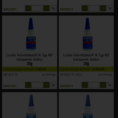
–
+
–
+
KN024981
KN090815
Loctite Sofortklebstoff 1K Typ 407
Loctite Sofortklebstoff 1K Typ 407
transparent, farblos
transparent, farblos
20g
20g
Verpackungs-Einheit:
1 Stück
Verpackungs-Einheit:
12 Stück
HE1923175
auf Anfrage
HE1923175--0012
auf Anfrage
–
+
–
+
KN061987
KN090816