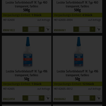
Loctite Sofortklebstoff 1K Typ 460
Loctite Sofortklebstoff 1K Typ 460
transparent, farblos
transparent, farblos
500g
500g
Verpackungs-Einheit:
1 Stück
Verpackungs-Einheit:
4 Stück
HE142600
auf Anfrage
HE142600--0004
auf Anfrage
–
+
–
+
KN061822
KN086061
Loctite Sofortklebstoff 1K Typ 496
Loctite Sofortklebstoff 1K Typ 496
transparent, farblos
transparent, farblos
50g
50g
Verpackungs-Einheit:
1 Stück
Verpackungs-Einheit:
12 Stück
HE142605
auf Anfrage
HE142605--0012
auf Anfrage
–
+
–
+
KN024950
KN086062