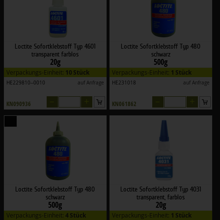
Loctite Sofortklebstoff Typ 4601
Loctite Sofortklebstoff Typ 480
transparent farblos
schwarz
20g
500g
Verpackungs-Einheit:
10 Stück
Verpackungs-Einheit:
1 Stück
HE229810--0010
auf Anfrage
HE231018
auf Anfrage
–
+
–
+
KN090936
KN061862
Loctite Sofortklebstoff Typ 480
Loctite Sofortklebstoff Typ 4031
schwarz
transparent, farblos
500g
20g
Verpackungs-Einheit:
4 Stück
Verpackungs-Einheit:
1 Stück