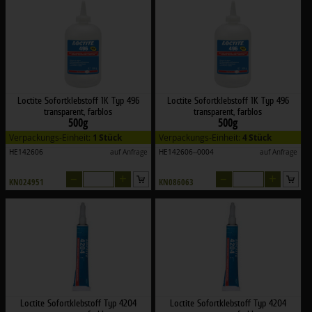
Loctite Sofortklebstoff 1K Typ 496
Loctite Sofortklebstoff 1K Typ 496
transparent, farblos
transparent, farblos
500g
500g
Verpackungs-Einheit:
1 Stück
Verpackungs-Einheit:
4 Stück
HE142606
auf Anfrage
HE142606--0004
auf Anfrage
–
+
–
+
KN024951
KN086063
Loctite Sofortklebstoff Typ 4204
Loctite Sofortklebstoff Typ 4204