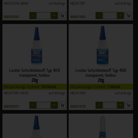
HE231018--0004
auf Anfrage
HE231787
auf Anfrage
–
+
–
+
KN090942
KN061869
Loctite Sofortklebstoff Typ 4031
Loctite Sofortklebstoff Typ 4061
transparent, farblos
transparent, farblos
20g
20g
Verpackungs-Einheit:
10 Stück
Verpackungs-Einheit:
1 Stück
HE231787--0010
auf Anfrage
HE231789
auf Anfrage
–
+
–
+
KN090951
KN061870