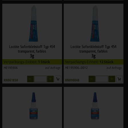
Loctite Sofortklebstoff Typ 454
Loctite Sofortklebstoff Typ 454
transparent, farblos
transparent, farblos
3g
3g
Verpackungs-Einheit:
1 Stück
Verpackungs-Einheit:
12 Stück
HE195906
auf Anfrage
HE195906--0012
auf Anfrage
–
+
–
+
KN061850
KN090848