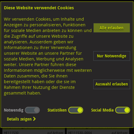
Diese Website verwendet Cookies
Anmelden
Warenkorb
Wir verwenden Cookies, um Inhalte und
Shop
LOCTITE Industrielle Kleb- und Dichtstoffe
Anzeigen zu personalisieren, Funktionen
Alle erlauben
für soziale Medien anbieten zu können und
Sofortklebstoffe
die Zugriffe auf unsere Website zu
analysieren. Ausserdem geben wir
Filter nach Dimensionen:
Informationen zu Ihrer Verwendung
unserer Website an unsere Partner für
Nur Notwendige
Filter zurücksetzen
soziale Medien, Werbung und Analysen
weiter. Unsere Partner führen diese
Informationen möglicherweise mit weiteren
Daten zusammen, die Sie ihnen
bereitgestellt haben oder die sie im
Auswahl erlauben
Rahmen Ihrer Nutzung der Dienste
gesammelt haben.
Notwendig
Statistiken
Social Media
Loctite Sofortklebstoff Typ 410
Loctite Sofortklebstoff Typ 410
hochviskos, schwarz
hochviskos, schwarz
Details zeigen
500g
500g
Verpackungs-Einheit:
1 Stück
Verpackungs-Einheit:
4 Stück
HE111530
auf Anfrage
HE111530--0004
auf Anfrage