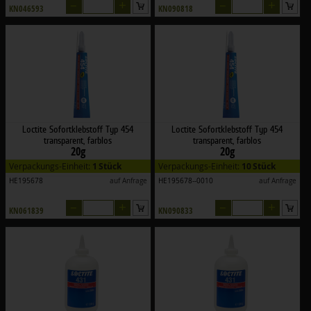
–
+
–
+
KN046593
KN090818
Loctite Sofortklebstoff Typ 454
Loctite Sofortklebstoff Typ 454
transparent, farblos
transparent, farblos
20g
20g
Verpackungs-Einheit:
1 Stück
Verpackungs-Einheit:
10 Stück
HE195678
auf Anfrage
HE195678--0010
auf Anfrage
–
+
–
+
KN061839
KN090833