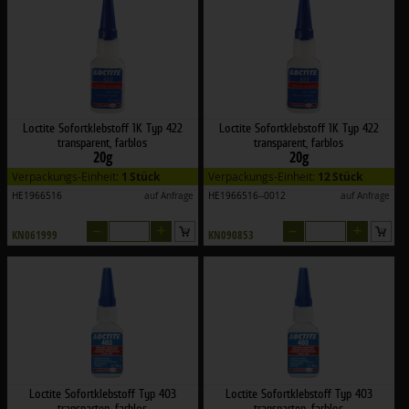
Loctite Sofortklebstoff 1K Typ 422
Loctite Sofortklebstoff 1K Typ 422
transparent, farblos
transparent, farblos
20g
20g
Verpackungs-Einheit:
1 Stück
Verpackungs-Einheit:
12 Stück
HE1966516
auf Anfrage
HE1966516--0012
auf Anfrage
–
+
–
+
KN061999
KN090853
Loctite Sofortklebstoff Typ 403
Loctite Sofortklebstoff Typ 403
transparten, farblos
transparten, farblos