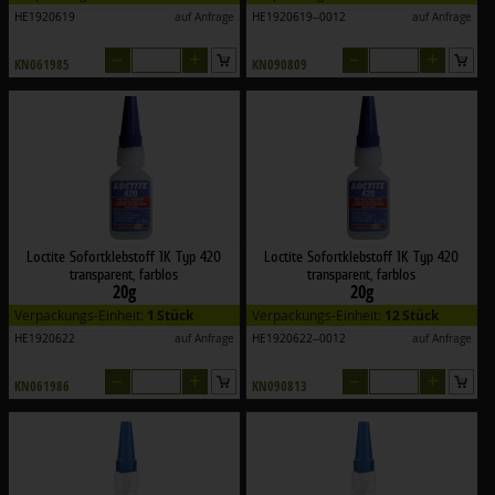
HE1920619
auf Anfrage
HE1920619--0012
auf Anfrage
–
+
–
+
KN061985
KN090809
Loctite Sofortklebstoff 1K Typ 420
Loctite Sofortklebstoff 1K Typ 420
transparent, farblos
transparent, farblos
20g
20g
Verpackungs-Einheit:
1 Stück
Verpackungs-Einheit:
12 Stück
HE1920622
auf Anfrage
HE1920622--0012
auf Anfrage
–
+
–
+
KN061986
KN090813