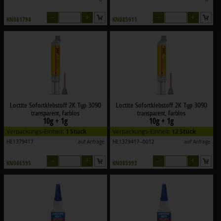
–
+
–
+
KN061794
KN085911
Loctite Sofortklebstoff 2K Typ 3090
Loctite Sofortklebstoff 2K Typ 3090
transparent, farblos
transparent, farblos
10g + 1g
10g + 1g
Verpackungs-Einheit:
1 Stück
Verpackungs-Einheit:
12 Stück
HE1379417
auf Anfrage
HE1379417--0012
auf Anfrage
–
+
–
+
KN046595
KN085993