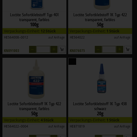
Loctite Sofortklebstoff Typ 401
Loctite Sofortklebstoff 1K Typ 422
transparent, farblos
transparent, farblos
100g
50g
Verpackungs-Einheit:
12 Stück
Verpackungs-Einheit:
1 Stück
HE564008--0012
auf Anfrage
HE564022
auf Anfrage
–
+
–
+
KN091003
KN076075
Loctite Sofortklebstoff 1K Typ 422
Loctite Sofortklebstoff 1K Typ 438
transparent, farblos
schwarz
50g
20g
Verpackungs-Einheit:
4 Stück
Verpackungs-Einheit:
1 Stück
HE564022--0004
auf Anfrage
HE871819
auf Anfrage