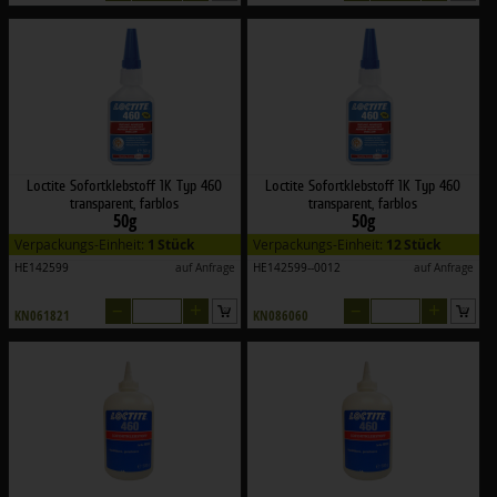
Loctite Sofortklebstoff 1K Typ 460
Loctite Sofortklebstoff 1K Typ 460
transparent, farblos
transparent, farblos
50g
50g
Verpackungs-Einheit:
1 Stück
Verpackungs-Einheit:
12 Stück
HE142599
auf Anfrage
HE142599--0012
auf Anfrage
–
+
–
+
KN061821
KN086060