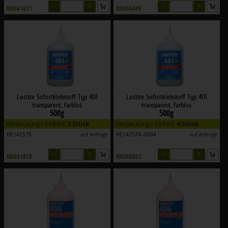
–
+
–
+
KN061811
KN086049
Loctite Sofortklebstoff Typ 401
Loctite Sofortklebstoff Typ 401
transparent, farblos
transparent, farblos
500g
500g
Verpackungs-Einheit:
1 Stück
Verpackungs-Einheit:
4 Stück
HE142578
auf Anfrage
HE142578--0004
auf Anfrage
–
+
–
+
KN061818
KN086057