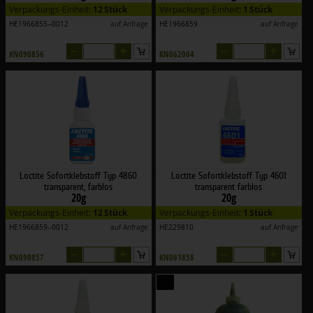
Verpackungs-Einheit:
12 Stück
Verpackungs-Einheit:
1 Stück
HE1966855--0012
auf Anfrage
HE1966859
auf Anfrage
–
+
–
+
KN090856
KN062004
Loctite Sofortklebstoff Typ 4860
Loctite Sofortklebstoff Typ 4601
transparent, farblos
transparent farblos
20g
20g
Verpackungs-Einheit:
12 Stück
Verpackungs-Einheit:
1 Stück
HE1966859--0012
auf Anfrage
HE229810
auf Anfrage
–
+
–
+
KN090857
KN061858