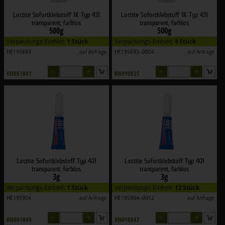
Loctite Sofortklebstoff 1K Typ 431
Loctite Sofortklebstoff 1K Typ 431
transparent, farblos
transparent, farblos
500g
500g
Verpackungs-Einheit:
1 Stück
Verpackungs-Einheit:
4 Stück
HE195693
auf Anfrage
HE195693--0004
auf Anfrage
–
+
–
+
KN061841
KN090835
Loctite Sofortklebstoff Typ 401
Loctite Sofortklebstoff Typ 401
transparent, farblos
transparent, farblos
3g
3g
Verpackungs-Einheit:
1 Stück
Verpackungs-Einheit:
12 Stück
HE195904
auf Anfrage
HE195904--0012
auf Anfrage
–
+
–
+
KN061849
KN090847