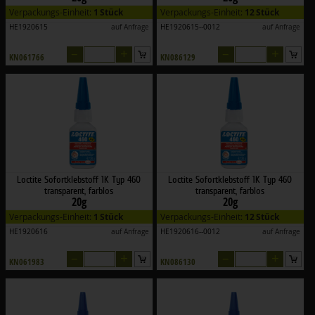
Verpackungs-Einheit:
1 Stück
Verpackungs-Einheit:
12 Stück
HE1920615
auf Anfrage
HE1920615--0012
auf Anfrage
–
+
–
+
KN061766
KN086129
Loctite Sofortklebstoff 1K Typ 460
Loctite Sofortklebstoff 1K Typ 460
transparent, farblos
transparent, farblos
20g
20g
Verpackungs-Einheit:
1 Stück
Verpackungs-Einheit:
12 Stück
HE1920616
auf Anfrage
HE1920616--0012
auf Anfrage
–
+
–
+
KN061983
KN086130