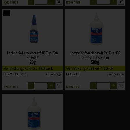
–
+
–
+
KN091004
KN061930
Loctite Sofortklebstoff 1K Typ 438
Loctite Sofortklebstoff 1K Typ 435
schwarz
farblos, transparent
20g
500g
Verpackungs-Einheit:
12 Stück
Verpackungs-Einheit:
1 Stück
HE871819--0012
auf Anfrage
HE872303
auf Anfrage
–
+
–
+
KN091010
KN061931