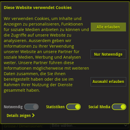
Diese Website verwendet Cookies
Anmelden
Warenkorb
Wir verwenden Cookies, um Inhalte und
Shop
Sicherungselemente
Scheibenfedern Woodruff
Anzeigen zu personalisieren, Funktionen
Alle erlauben
für soziale Medien anbieten zu können und
Scheibenfedern Woodruff, DIN6888 Stahl C 45 blank
die Zugriffe auf unsere Website zu
analysieren. Ausserdem geben wir
Informationen zu Ihrer Verwendung
unserer Website an unsere Partner für
Nur Notwendige
soziale Medien, Werbung und Analysen
weiter. Unsere Partner führen diese
Informationen möglicherweise mit weiteren
Daten zusammen, die Sie ihnen
bereitgestellt haben oder die sie im
Auswahl erlauben
Rahmen Ihrer Nutzung der Dienste
gesammelt haben.
Dieser Artikel ist in 23 Grössen erhältlich - Bitte wählen Sie...
Notwendig
Statistiken
Social Media
Artikel-Nr.:
...
Details zeigen
Verpackungs-Einheit:
...
Grösse / Dimensionen: