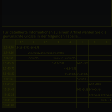
Für detaillierte Informationen zu einem Artikel wählen Sie die
gewünschte Grösse in der folgenden Tabelle...
1.5
2
2.5
3
4
5
6
8
2.6×6.76
1.5×2.6×6.76
2×2.6×6.76
3.7×9.66
2×3.7×9.66
2.5×3.7×9.66
3×3.7×9.66
5×12.65
2×5×12.65
3×5×12.65
4×5×12.65
6.5×15.72
3×6.5×15.72
5×6.5×15.72
6.5×15.75
4×6.5×15.75
7.5×18.57
4×7.5×18.57
5×7.5×18.57
9×21.63
5×9×21.63
9.0×21.63
6×9.0×21.63
10×24.49
5×10×24.49
6×10×24.49
11×27.35
6×11×27.35
8×11×27.35
13×31.43
8×13×31.4
16×43.08