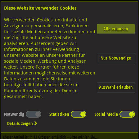
Diese Website verwendet Cookies
Anmelden
Warenkorb
Wir verwenden Cookies, um Inhalte und
Shop
Ketten Seile Schlauch-Zubehör
Schlauchklemmen
Anzeigen zu personalisieren, Funktionen
Alle erlauben
für soziale Medien anbieten zu können und
OETIKER 2-Ohr Schlauchklemmen
die Zugriffe auf unsere Website zu
Stahl verzinkt,
analysieren. Ausserdem geben wir
Informationen zu Ihrer Verwendung
unserer Website an unsere Partner für
Nur Notwendige
soziale Medien, Werbung und Analysen
weiter. Unsere Partner führen diese
Informationen möglicherweise mit weiteren
Daten zusammen, die Sie ihnen
bereitgestellt haben oder die sie im
Auswahl erlauben
Rahmen Ihrer Nutzung der Dienste
gesammelt haben.
Notwendig
Statistiken
Social Media
Dieser Artikel ist in
2
Qualitäten erhältlich - Bitte wählen Sie...
Details zeigen
Qualität / Oberfläche
Dieser Artikel ist in
13
Grössen erhältlich - Bitte wählen Sie...