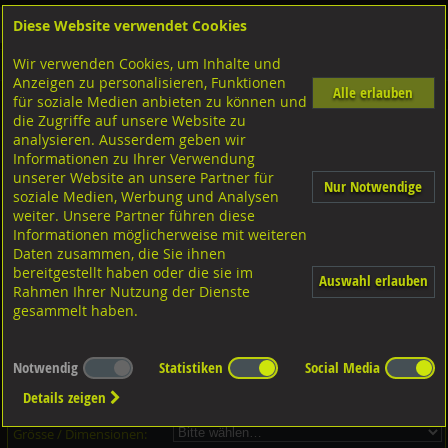
Diese Website verwendet Cookies
Anmelden
Warenkorb
Wir verwenden Cookies, um Inhalte und
Shop
Unterlagscheiben
Diverse Unterlagscheiben nach Grösse
Stahl verzinkt
Anzeigen zu personalisieren, Funktionen
Alle erlauben
für soziale Medien anbieten zu können und
Unterlagscheiben, Stahl verzinkt
die Zugriffe auf unsere Website zu
analysieren. Ausserdem geben wir
Informationen zu Ihrer Verwendung
unserer Website an unsere Partner für
Nur Notwendige
soziale Medien, Werbung und Analysen
weiter. Unsere Partner führen diese
Informationen möglicherweise mit weiteren
Daten zusammen, die Sie ihnen
bereitgestellt haben oder die sie im
Auswahl erlauben
Rahmen Ihrer Nutzung der Dienste
gesammelt haben.
Dieser Artikel ist in 17 Grössen erhältlich - Bitte wählen Sie...
Notwendig
Statistiken
Social Media
Artikel-Nr.:
...
Details zeigen
Verpackungs-Einheit:
...
Grösse / Dimensionen: