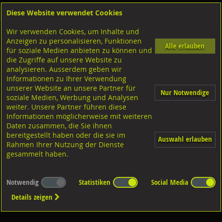
Diese Website verwendet Cookies
Anmelden
Warenkorb
Wir verwenden Cookies, um Inhalte und
Shop
Dübeltechnik
Betonschrauben
Diverse Ausführungen Betonschrauben
Anzeigen zu personalisieren, Funktionen
Alle erlauben
für soziale Medien anbieten zu können und
FISCHER Betonschrauben
die Zugriffe auf unsere Website zu
analysieren. Ausserdem geben wir
Informationen zu Ihrer Verwendung
unserer Website an unsere Partner für
Nur Notwendige
soziale Medien, Werbung und Analysen
weiter. Unsere Partner führen diese
Informationen möglicherweise mit weiteren
Diverse Ausführungen
Daten zusammen, die Sie ihnen
bereitgestellt haben oder die sie im
Auswahl erlauben
Rahmen Ihrer Nutzung der Dienste
gesammelt haben.
Notwendig
Statistiken
Social Media
Details zeigen