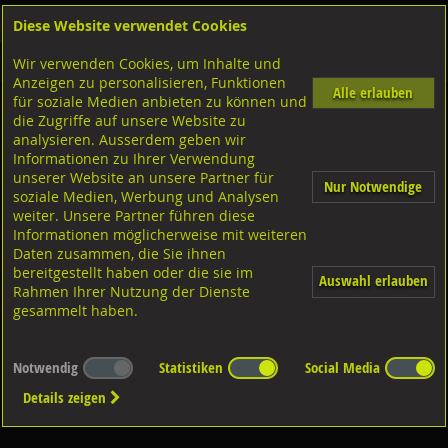
Diese Website verwendet Cookies
Anmelden
Warenkorb
Wir verwenden Cookies, um Inhalte und
Shop
Geländerzubehör
Rondellen
CNS 1.4301
Anzeigen zu personalisieren, Funktionen
Alle erlauben
für soziale Medien anbieten zu können und
mit gestanzten Befestigungslöchern
die Zugriffe auf unsere Website zu
analysieren. Ausserdem geben wir
Informationen zu Ihrer Verwendung
unserer Website an unsere Partner für
Nur Notwendige
soziale Medien, Werbung und Analysen
weiter. Unsere Partner führen diese
Informationen möglicherweise mit weiteren
Diverse Ausführungen mit
gestanzten Löchern
Daten zusammen, die Sie ihnen
bereitgestellt haben oder die sie im
Auswahl erlauben
Rahmen Ihrer Nutzung der Dienste
gesammelt haben.
Notwendig
Statistiken
Social Media
Details zeigen