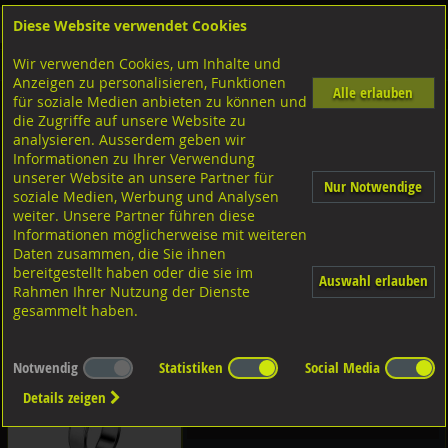
Diese Website verwendet Cookies
Anmelden
Warenkorb
Wir verwenden Cookies, um Inhalte und
Shop
Ketten Seile Schlauch-Zubehör
Anzeigen zu personalisieren, Funktionen
Alle erlauben
für soziale Medien anbieten zu können und
Schlauchklemmen
die Zugriffe auf unsere Website zu
analysieren. Ausserdem geben wir
Informationen zu Ihrer Verwendung
Stahl verzinkt
unserer Website an unsere Partner für
Nur Notwendige
soziale Medien, Werbung und Analysen
weiter. Unsere Partner führen diese
A2 rostfrei
Informationen möglicherweise mit weiteren
ABA Standard
Daten zusammen, die Sie ihnen
bereitgestellt haben oder die sie im
Auswahl erlauben
Stahl verzinkt
Rahmen Ihrer Nutzung der Dienste
gesammelt haben.
1.4301 rostfrei
OETIKER 2-Ohr
Schlauchklemmen
Notwendig
Statistiken
Social Media
Details zeigen
A2 rostfrei