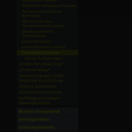
Terrassenschrauben
Selbstbohr-Terrassenschrauben
Terrassenschrauben m.
Bohrspitze
TBS-Drill Zylinder-
Terrassenbauschrauben
Quadra-Speed mit
Schneidkerbe
Justierschrauben
Justierschrauben uniFAST
Schnellbauschrauben
Diverse Ausführungen
Linsen-Pan-Head Kopf
Linsensenkkopf
Gewindestangen-Stifte-
Federnde Druckstücke
Diverse Schrauben
Sicherheitsschrauben
Aufhängeschrauben-
Gewindeplatten
Muttern Innengewinde
Unterlagscheiben
Sicherungselemente