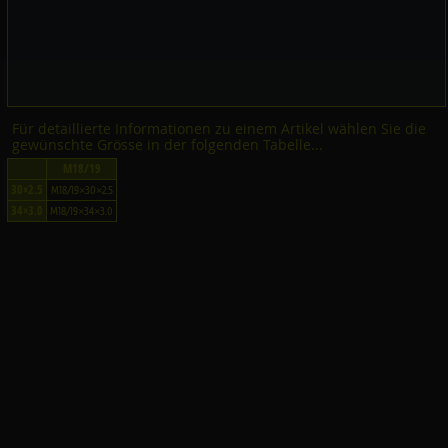
Für detaillierte Informationen zu einem Artikel wählen Sie die
gewünschte Grösse in der folgenden Tabelle...
M18/19
30×2.5
M18/19×30×2.5
34×3.0
M18/19×34×3.0