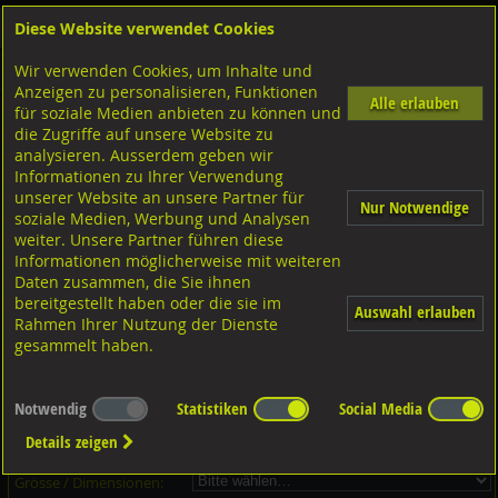
Diese Website verwendet Cookies
Anmelden
Warenkorb
Wir verwenden Cookies, um Inhalte und
Shop
Unterlagscheiben
Diverse Unterlagscheiben nach Grösse
A2 rostfrei
Anzeigen zu personalisieren, Funktionen
Alle erlauben
für soziale Medien anbieten zu können und
Unterlagscheiben, A2 rostfrei
die Zugriffe auf unsere Website zu
analysieren. Ausserdem geben wir
Informationen zu Ihrer Verwendung
unserer Website an unsere Partner für
Nur Notwendige
soziale Medien, Werbung und Analysen
weiter. Unsere Partner führen diese
Informationen möglicherweise mit weiteren
Daten zusammen, die Sie ihnen
bereitgestellt haben oder die sie im
Auswahl erlauben
Rahmen Ihrer Nutzung der Dienste
gesammelt haben.
Dieser Artikel ist in 2 Grössen erhältlich - Bitte wählen Sie...
Notwendig
Statistiken
Social Media
Artikel-Nr.:
...
Details zeigen
Verpackungs-Einheit:
...
Grösse / Dimensionen: