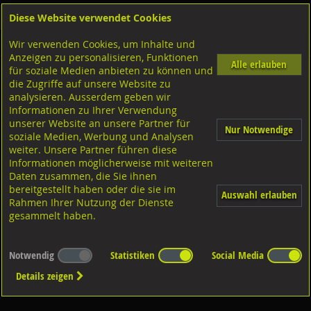
Diese Website verwendet Cookies
Anmelden
Warenkorb
Wir verwenden Cookies, um Inhalte und
Shop
Geländerzubehör
Wandkonsolen
CNS 1.4301
Anzeigen zu personalisieren, Funktionen
Alle erlauben
für soziale Medien anbieten zu können und
mit beweglichem Auflager ohne WP
die Zugriffe auf unsere Website zu
analysieren. Ausserdem geben wir
Informationen zu Ihrer Verwendung
unserer Website an unsere Partner für
Nur Notwendige
soziale Medien, Werbung und Analysen
weiter. Unsere Partner führen diese
Informationen möglicherweise mit weiteren
Diverse Ausführungen ohne
Wandplatte
Daten zusammen, die Sie ihnen
bereitgestellt haben oder die sie im
Auswahl erlauben
Rahmen Ihrer Nutzung der Dienste
gesammelt haben.
Notwendig
Statistiken
Social Media
Details zeigen