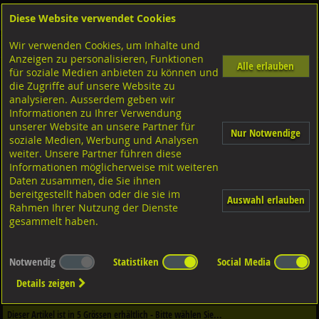
Diese Website verwendet Cookies
Anmelden
Warenkorb
Wir verwenden Cookies, um Inhalte und
Shop
Schraubtechnik für den Fensterbau
Fenstermontage
Diverse Ausführungen
Anzeigen zu personalisieren, Funktionen
Alle erlauben
für soziale Medien anbieten zu können und
Fensterbankschrauben PARCO®
die Zugriffe auf unsere Website zu
A2 rostfrei,
analysieren. Ausserdem geben wir
Informationen zu Ihrer Verwendung
unserer Website an unsere Partner für
Nur Notwendige
soziale Medien, Werbung und Analysen
weiter. Unsere Partner führen diese
Informationen möglicherweise mit weiteren
Daten zusammen, die Sie ihnen
bereitgestellt haben oder die sie im
Auswahl erlauben
Rahmen Ihrer Nutzung der Dienste
gesammelt haben.
Notwendig
Statistiken
Social Media
Dieser Artikel ist in
3
Qualitäten erhältlich - Bitte wählen Sie...
Details zeigen
Qualität / Oberfläche
Dieser Artikel ist in
5
Grössen erhältlich - Bitte wählen Sie...