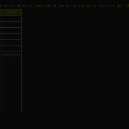
tionen zu einem Artikel wählen Sie die gewünschte Grösse in der fo
M8/9.0
M8/9.0×28×3.0
0
0