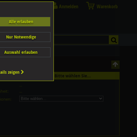
Anmelden
Warenkorb
Alle erlauben
Nur Notwendige
Auswahl erlauben
ails zeigen
st in 16 Grössen erhältlich - Bitte wählen Sie...
...
heit:
...
ionen: