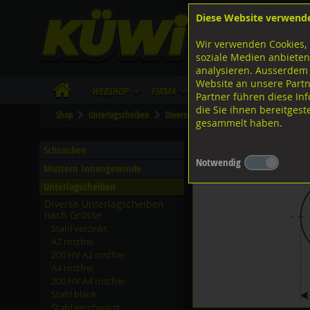
Diese Website verwend
F
Lagerstrasse 8
8953 Dietikon
Wir verwenden Cookies, 
I
Tel.
043 455 20 30
soziale Medien anbieten
analysieren. Ausserdem
Website an unsere Partn
WebShop
Firma
Lieferinfo
Infos/Dow
Partner führen diese I
die Sie ihnen bereitges
Shop
Unterlagscheiben
Diverse Unterlagscheiben nach Grösse
gesammelt haben.
Unterlagscheiben, A2 ros
Schrauben
Notwendig
Muttern Innengewinde
Unterlagscheiben
Diverse Unterlagscheiben
nach Grösse
Stahl verzinkt
A2 rostfrei
200 HV A2 rostfrei
A4 rostfrei
200 HV A4 rostfrei
Stahl blank
Stahl geschwärzt