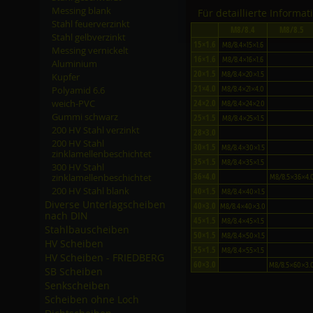
Messing blank
Für detaillierte Informa
Stahl feuerverzinkt
M8/8.4
M8/8.5
Stahl gelbverzinkt
15×1.6
M8/8.4×15×1.6
Messing vernickelt
16×1.6
M8/8.4×16×1.6
Aluminium
20×1.5
M8/8.4×20×1.5
Kupfer
21×4.0
Polyamid 6.6
M8/8.4×21×4.0
weich-PVC
24×2.0
M8/8.4×24×2.0
Gummi schwarz
25×1.5
M8/8.4×25×1.5
200 HV Stahl verzinkt
28×3.0
200 HV Stahl
30×1.5
M8/8.4×30×1.5
zinklamellenbeschichtet
35×1.5
M8/8.4×35×1.5
300 HV Stahl
36×4.0
zinklamellenbeschichtet
M8/8.5×36×4.
200 HV Stahl blank
40×1.5
M8/8.4×40×1.5
Diverse Unterlagscheiben
40×3.0
M8/8.4×40×3.0
nach DIN
45×1.5
M8/8.4×45×1.5
Stahlbauscheiben
50×1.5
M8/8.4×50×1.5
HV Scheiben
55×1.5
M8/8.4×55×1.5
HV Scheiben - FRIEDBERG
60×3.0
M8/8.5×60×3.
SB Scheiben
Senkscheiben
Scheiben ohne Loch