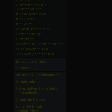
Dichtscheiben
Dichtscheiben für
Senkschrauben
für Bauschrauben
für U-Profil
für T-Profil
Verschlussscheiben
Fischbandringe
Dichtringe
Cuvetten für Senkschrauben
Kugelscheiben AMF
Scheiben gehärtet AMF
Sicherungselemente
Dübeltechnik
Niettechnik-Blindnietmuttern
Geländerzubehör
Distanzplatten-Brandschutz-
Kunststoffteile
Chemische Produkte
Bohrer-Bit Einsatz-
Gewindebohrer