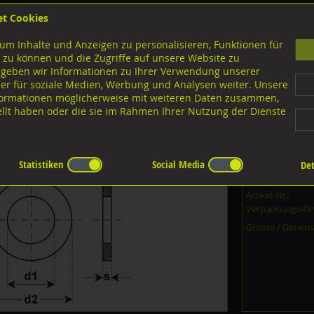
et Cookies
B
um Inhalte und Anzeigen zu personalisieren, Funktionen für
G
 zu können und die Zugriffe auf unsere Website zu
 geben wir Informationen zu Ihrer Verwendung unserer
er für soziale Medien, Werbung und Analysen weiter. Unsere
nloads
nformationen möglicherweise mit weiteren Daten zusammen,
tellt haben oder die sie im Rahmen Ihrer Nutzung der Dienste
A2 rostfrei
innen ca. 8mm
tfrei
Statistiken
Social Media
Det
Dieser Artikel i
Artikel-Nr.:
Verpackungs-Ein
Grösse / Dimens