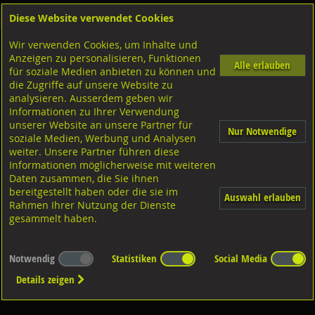
Diese Website verwendet Cookies
Anmelden
Warenkorb
Wir verwenden Cookies, um Inhalte und
Shop
Bohrer-Bit Einsatz-Gewindebohrer
Gewinderestaurierer
Anzeigen zu personalisieren, Funktionen
Alle erlauben
für soziale Medien anbieten zu können und
Diverse Ausführungen Gewinderestaurierer
die Zugriffe auf unsere Website zu
analysieren. Ausserdem geben wir
Informationen zu Ihrer Verwendung
unserer Website an unsere Partner für
Nur Notwendige
soziale Medien, Werbung und Analysen
weiter. Unsere Partner führen diese
Informationen möglicherweise mit weiteren
für Innengewinde
für Aussengewinde
Daten zusammen, die Sie ihnen
bereitgestellt haben oder die sie im
Auswahl erlauben
Rahmen Ihrer Nutzung der Dienste
gesammelt haben.
Notwendig
Statistiken
Social Media
Details zeigen