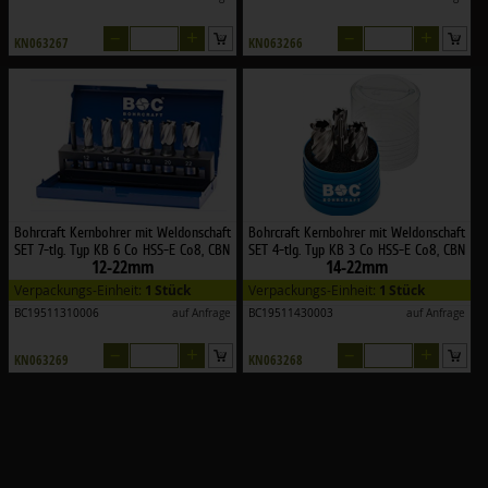
–
+
–
+
KN063267
KN063266
Bohrcraft Kernbohrer mit Weldonschaft
Bohrcraft Kernbohrer mit Weldonschaft
SET 7-tlg. Typ KB 6 Co HSS-E Co8, CBN
SET 4-tlg. Typ KB 3 Co HSS-E Co8, CBN
12-22mm
14-22mm
geschliffen
geschliffen
Verpackungs-Einheit:
1 Stück
Verpackungs-Einheit:
1 Stück
BC19511310006
auf Anfrage
BC19511430003
auf Anfrage
–
+
–
+
KN063269
KN063268