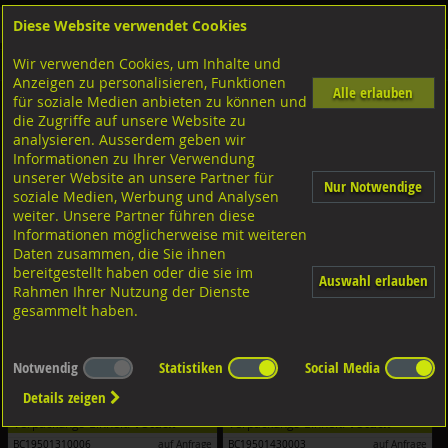
Diese Website verwendet Cookies
Anmelden
Warenkorb
Wir verwenden Cookies, um Inhalte und
Shop
Bohrcraft/Zerspanungswerkzeuge
diverse Sortimente
Anzeigen zu personalisieren, Funktionen
Alle erlauben
für soziale Medien anbieten zu können und
Sortimente Kernbohrer
die Zugriffe auf unsere Website zu
analysieren. Ausserdem geben wir
Filter nach Dimensionen:
Informationen zu Ihrer Verwendung
unserer Website an unsere Partner für
Nur Notwendige
Filter zurücksetzen
soziale Medien, Werbung und Analysen
weiter. Unsere Partner führen diese
Informationen möglicherweise mit weiteren
Daten zusammen, die Sie ihnen
bereitgestellt haben oder die sie im
Auswahl erlauben
Rahmen Ihrer Nutzung der Dienste
gesammelt haben.
Notwendig
Statistiken
Social Media
Bohrcraft Kernbohrer mit Weldonschaft
Bohrcraft Kernbohrer mit Weldonschaft
SET 7-tlg. Typ KB 6 HSS HSS-G, CBN
SET 4-tlg. Typ KB 3 HSS HSS-G, CBN
Details zeigen
12-22mm
14-22mm
geschliffen
geschliffen
Verpackungs-Einheit:
1 Stück
Verpackungs-Einheit:
1 Stück
BC19501310006
auf Anfrage
BC19501430003
auf Anfrage