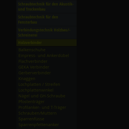
Schraubtechnik für den Akustik-
und Trockenbau
Schraubtechnik für den
Fensterbau
Verbindungstechnik Holzbau/­
Schreinerei
Holzverbinder
Balkenschuhe
Einpress- und Ankerdübel
Flachverbinder
GEKA Verbinder
Gerberverbinder
Knaggen
Lochplatten /­ Streifen
Lochplattenwinkel
Nägel und GH-Schraube
Pfostenträger
Profilanker- und T-Träger
Schrauben/­Muttern
Sparrenfüsse
Sparrenpfettenanker