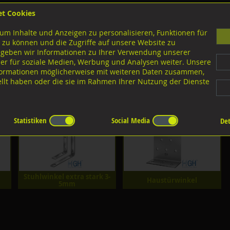
et Cookies
B
um Inhalte und Anzeigen zu personalisieren, Funktionen für
G
 zu können und die Zugriffe auf unsere Website zu
 geben wir Informationen zu Ihrer Verwendung unserer
er für soziale Medien, Werbung und Analysen weiter. Unsere
nloads
nformationen möglicherweise mit weiteren Daten zusammen,
tellt haben oder die sie im Rahmen Ihrer Nutzung der Dienste
el
el
Statistiken
Social Media
Det
Stuhlwinkel extra stark 3-
Haustürwinkel
5mm