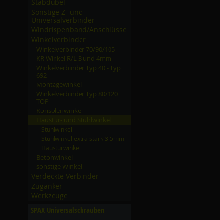
Stabdübel
Sonstige Z- und
Universalverbinder
Windrispenband/­Anschlüsse
Winkelverbinder
Winkelverbinder 70/­90/­105
KR Winkel R/­L 3 und 4mm
Winkelverbinder Typ 40 - Typ
692
Montagewinkel
Winkelverbinder Typ 80/­120
TOP
Konsolenwinkel
Haustür- und Stuhlwinkel
Stuhlwinkel
Stuhlwinkel extra stark 3-5mm
Haustürwinkel
Betonwinkel
sonstige Winkel
Verdeckte Verbinder
Zuganker
Werkzeuge
SPAX Universalschrauben