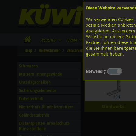
Diese Website verwend
F
Lagerstrasse 8
8953 Dietikon
Wir verwenden Cookies, 
I
Tel.
043 455 20 30
soziale Medien anbieten
analysieren. Ausserdem
Website an unsere Partn
WebShop
Firma
Lieferinfo
Infos/Dow
Partner führen diese I
die Sie ihnen bereitges
Shop
Holzverbinder
Winkelverbinder
Haustür- und Stuhlwink
gesammelt haben.
Haustür- und Stuhlwink
Schrauben
Notwendig
Muttern Innengewinde
Unterlagscheiben
Sicherungselemente
Dübeltechnik
Niettechnik-Blindnietmuttern
Stuhlwinkel
Geländerzubehör
Distanzplatten-Brandschutz-
Kunststoffteile