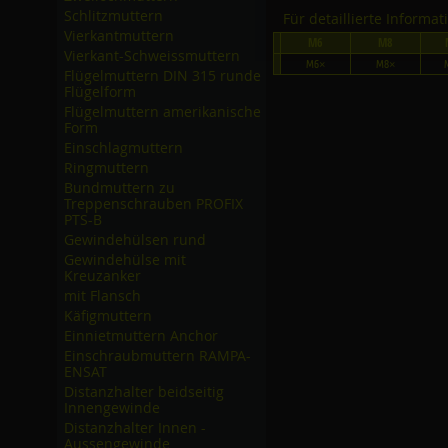
Schlitzmuttern
Für detaillierte Informa
Vierkantmuttern
M6
M8
Vierkant-Schweissmuttern
M6×
M8×
Flügelmuttern DIN 315 runde
Flügelform
Flügelmuttern amerikanische
Form
Einschlagmuttern
Ringmuttern
Bundmuttern zu
Treppenschrauben PROFIX
PTS-B
Gewindehülsen rund
Gewindehülse mit
Kreuzanker
mit Flansch
Käfigmuttern
Einnietmuttern Anchor
Einschraubmuttern RAMPA-
ENSAT
Distanzhalter beidseitig
Innengewinde
Distanzhalter Innen -
Aussengewinde