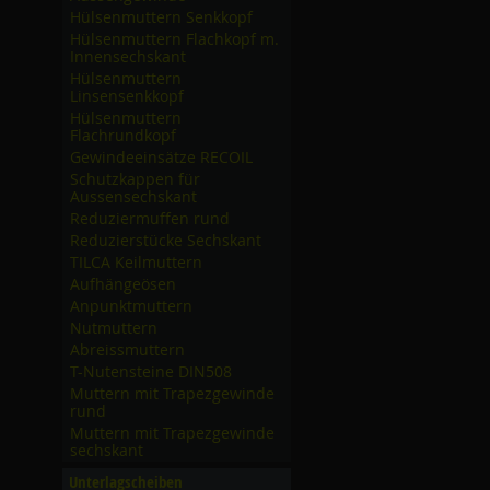
Hülsenmuttern Senkkopf
Hülsenmuttern Flachkopf m.
Innensechskant
Hülsenmuttern
Linsensenkkopf
Hülsenmuttern
Flachrundkopf
Gewindeeinsätze RECOIL
Schutzkappen für
Aussensechskant
Reduziermuffen rund
Reduzierstücke Sechskant
TILCA Keilmuttern
Aufhängeösen
Anpunktmuttern
Nutmuttern
Abreissmuttern
T-Nutensteine DIN508
Muttern mit Trapezgewinde
rund
Muttern mit Trapezgewinde
sechskant
Unterlagscheiben