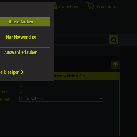
Anmelden
Warenkorb
Alle erlauben
Nur Notwendige
Auswahl erlauben
ails zeigen
st in 9 Grössen erhältlich - Bitte wählen Sie...
...
heit:
...
ionen: