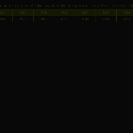
tionen zu einem Artikel wählen Sie die gewünschte Grösse in der fo
M10
M12
M16
M20
M24
M30
M36
M10×
M12×
M16×
M20×
M24×
M30×
M36×