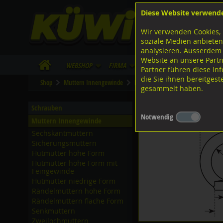
Diese Website verwend
F
Lagerstrasse 8
8953 Dietikon
Wir verwenden Cookies, 
I
Tel.
043 455 20 30
soziale Medien anbieten
analysieren. Ausserdem
Website an unsere Partn
WebShop
Firma
Lieferinfo
Infos/Dow
Partner führen diese I
die Sie ihnen bereitges
Shop
Muttern Innengewinde
Ringmuttern
A4 rostfrei
gesammelt haben.
Ringmuttern, DIN582 ISO
Schrauben
Notwendig
Muttern Innengewinde
Sechskantmuttern
Sicherungsmuttern
Hutmutter hohe Form
Hutmutter hohe Form mit
Feingewinde
Hutmutter niedrige Form
Rändelmuttern hohe Form
Rändelmuttern flache Form
Senkmuttern
Zweilochmuttern