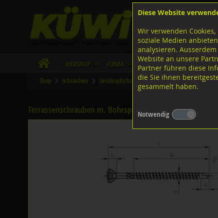
Diese Website verwend
F
Lagerstrasse 8
8953 Dietikon
Wir verwenden Cookies, 
I
Tel.
043 455 20 30
soziale Medien anbieten
analysieren. Ausserdem
Website an unsere Partn
WebShop
Firma
Lieferinfo
Infos/Dow
Partner führen diese I
die Sie ihnen bereitges
Shop
Schrauben
Senkkopfschrauben
Terrassenschrauben m. 
gesammelt haben.
Terrassenschrauben m. Bohrspitze
1.4006 rostfrei,
Notwendig