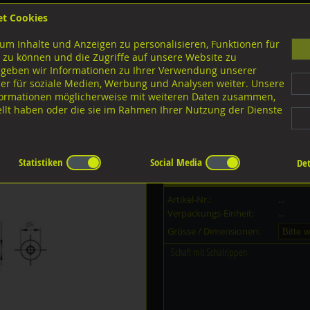
et Cookies
B
um Inhalte und Anzeigen zu personalisieren, Funktionen für
G
 zu können und die Zugriffe auf unsere Website zu
 geben wir Informationen zu Ihrer Verwendung unserer
er für soziale Medien, Werbung und Analysen weiter. Unsere
nloads
nformationen möglicherweise mit weiteren Daten zusammen,
tellt haben oder die sie im Rahmen Ihrer Nutzung der Dienste
Bohrspitze
Statistiken
Social Media
Det
Dieser Artikel ist in
27
Grössen er
Artikel-Nr.:
...
Verpackungs-Einheit:
...
Grösse / Dimensionen:
Schaft mit Schälrippen