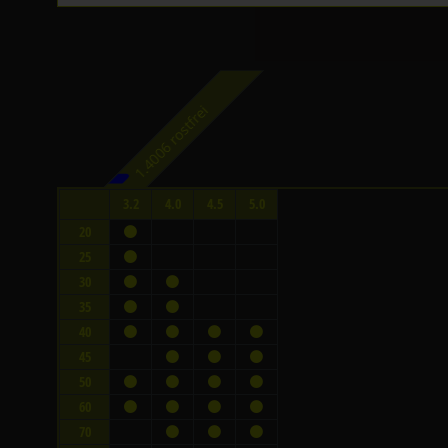
1.4006 rostfrei
3.2
4.0
4.5
5.0
20
25
30
35
40
45
50
60
70