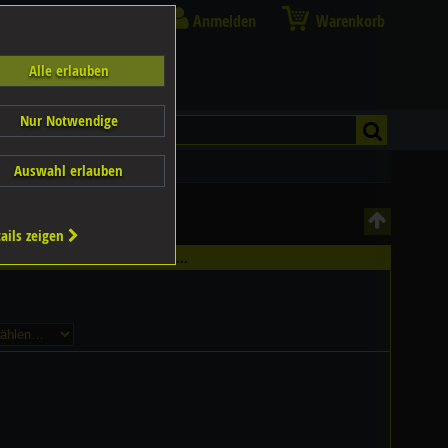
Anmelden
Warenkorb
Alle erlauben
Nur Notwendige
Auswahl erlauben
ails zeigen
hältlich - Bitte wählen Sie...