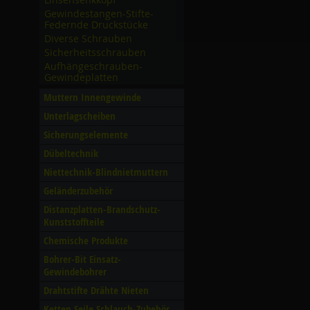
Gewindestangen-Stifte-
Federnde Druckstücke
Diverse Schrauben
Sicherheitsschrauben
Aufhängeschrauben-
Gewindeplatten
Muttern Innengewinde
Unterlagscheiben
Sicherungselemente
Dübeltechnik
Niettechnik-Blindnietmuttern
Geländerzubehör
Distanzplatten-Brandschutz-
Kunststoffteile
Chemische Produkte
Bohrer-Bit Einsatz-
Gewindebohrer
Drahtstifte Drähte Nieten
Ketten Seile Schlauch-Zubehör