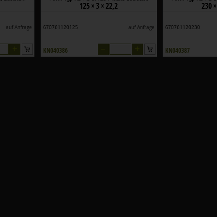
125 × 3 × 22,2
230 ×
auf Anfrage
670761120125
auf Anfrage
670761120230
+
–
+
KN040386
KN040387