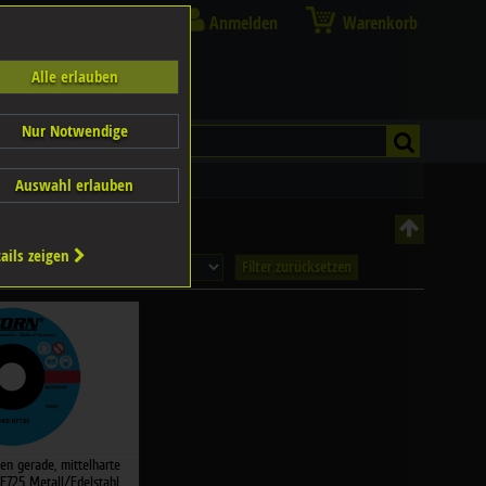
Anmelden
Warenkorb
Alle erlauben
Nur Notwendige
Auswahl erlauben
ails zeigen
Filter zurücksetzen
n gerade, mittelharte
725 Metall/Edelstahl