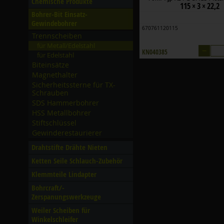
Chemische Produkte
115 × 3 × 22,2
Bohrer-Bit Einsatz-
Gewindebohrer
670761120115
Trennscheiben
für Metall/­Edelstahl
–
KN040385
für Edelstahl
Biteinsätze
Magnethalter
Sicherheitssterne für TX-
Schrauben
SDS Hammerbohrer
HSS Metallbohrer
Stiftschlüssel
Gewinderestaurierer
Drahtstifte Drähte Nieten
Ketten Seile Schlauch-Zubehör
Klemmteile Lindapter
Bohrcraft/­
Zerspanungswerkzeuge
Weiler Scheiben für
Winkelschleifer