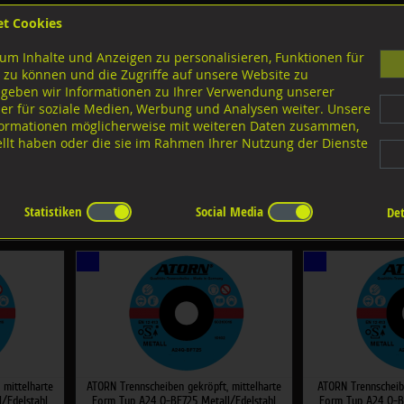
et Cookies
B
um Inhalte und Anzeigen zu personalisieren, Funktionen für
G
 zu können und die Zugriffe auf unsere Website zu
 geben wir Informationen zu Ihrer Verwendung unserer
er für soziale Medien, Werbung und Analysen weiter. Unsere
nloads
nformationen möglicherweise mit weiteren Daten zusammen,
tellt haben oder die sie im Rahmen Ihrer Nutzung der Dienste
etall/Edelstahl
Statistiken
Social Media
Det
:
×
×
 mittelharte
ATORN Trennscheiben gekröpft, mittelharte
ATORN Trennscheibe
/Edelstahl
Form Typ A24 Q-BF725 Metall/Edelstahl
Form Typ A24 Q-BF