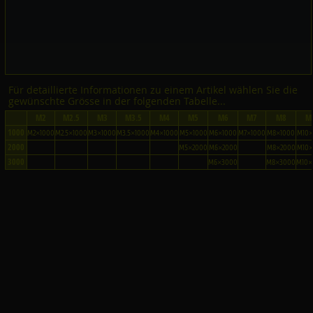
Für detaillierte Informationen zu einem Artikel wählen Sie die
gewünschte Grösse in der folgenden Tabelle...
M2
M2.5
M3
M3.5
M4
M5
M6
M7
M8
M
1000
M2×1000
M2.5×1000
M3×1000
M3.5×1000
M4×1000
M5×1000
M6×1000
M7×1000
M8×1000
M10×
2000
M5×2000
M6×2000
M8×2000
M10×
3000
M6×3000
M8×3000
M10×