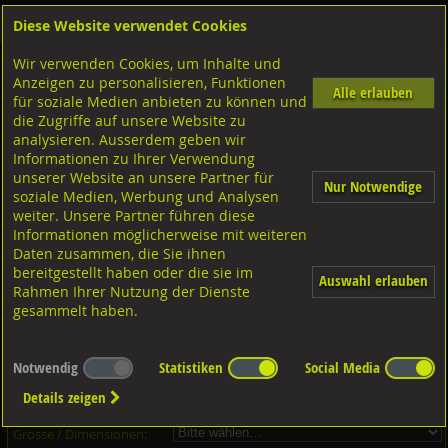
Diese Website verwendet Cookies
Anmelden
Warenkorb
Wir verwenden Cookies, um Inhalte und
Shop
Schrauben
Gewindestangen-Stifte-Federnde Druckstücke
Gewindestangen metrisch
Anzeigen zu personalisieren, Funktionen
Alle erlauben
für soziale Medien anbieten zu können und
Gewindestangen, DIN975 4.6 verzinkt
die Zugriffe auf unsere Website zu
analysieren. Ausserdem geben wir
Informationen zu Ihrer Verwendung
unserer Website an unsere Partner für
Nur Notwendige
soziale Medien, Werbung und Analysen
weiter. Unsere Partner führen diese
Informationen möglicherweise mit weiteren
Daten zusammen, die Sie ihnen
bereitgestellt haben oder die sie im
Auswahl erlauben
Rahmen Ihrer Nutzung der Dienste
gesammelt haben.
Dieser Artikel ist in 43 Grössen erhältlich - Bitte wählen Sie...
Notwendig
Statistiken
Social Media
Artikel-Nr.:
...
Details zeigen
Verpackungs-Einheit:
...
Grösse / Dimensionen: