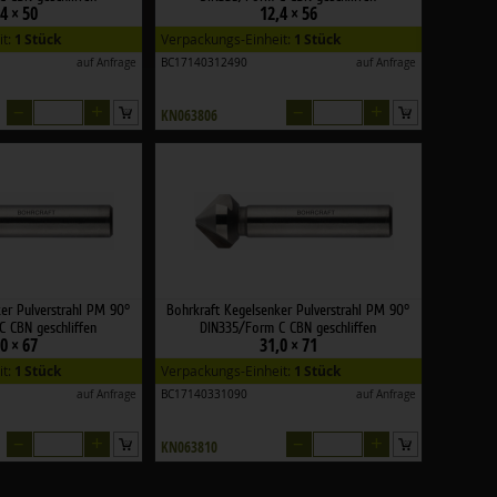
4 × 50
12,4 × 56
it:
1 Stück
Verpackungs-Einheit:
1 Stück
auf Anfrage
BC17140312490
auf Anfrage
–
+
–
+
KN063806
er Pulverstrahl PM 90°
Bohrkraft Kegelsenker Pulverstrahl PM 90°
 CBN geschliffen
DIN335/Form C CBN geschliffen
0 × 67
31,0 × 71
it:
1 Stück
Verpackungs-Einheit:
1 Stück
auf Anfrage
BC17140331090
auf Anfrage
–
+
–
+
KN063810