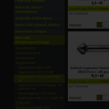
Chemische Produkte
6,3 × 45
Bohrer-Bit Einsatz-
Verpackungs-Einheit:
1 Stück
Gewindebohrer
BC17140306390
Drahtstifte Drähte Nieten
–
Ketten Seile Schlauch-Zubehör
KN063803
Klemmteile Lindapter
Bohrcraft/­
Zerspanungswerkzeuge
Spiralbohrer
Gewindebohrer
Kernbohrer
Kegelsenker
Kegelsenker HSS-G 90°
Bohrkraft Kegelsenker Pulvers
Kegelsenker HSS-Co5 90°
DIN335/Form C CBN gesch
16,5 × 60
Kegelsenker Pulverstahl (PM)
90°
Verpackungs-Einheit:
1 Stück
Kegelsenker und Entgrater mit
BC17140316590
Querloch 90°
Handentgrater 1/­4" Schaft
–
Kegelsenker-Bits 1/­4" Schaft 90°
KN063807
Entgrater
Dreikantschaber HSS