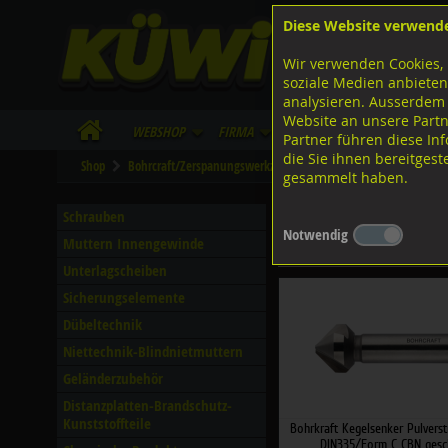
Diese Website verwend
F
Lagerstrasse 8
8953 Dietikon
Wir verwenden Cookies, 
I
Tel.
043 455 20 30
soziale Medien anbieten
analysieren. Ausserdem
Website an unsere Partn
WebShop
Firma
Lieferinfo
Infos/Dow
Partner führen diese I
die Sie ihnen bereitges
Shop
Bohrcraft/Zerspanungswerkzeuge
Kegelsenker
Kegelse
gesammelt haben.
Kegelsenker Pulverstahl
Schrauben
Notwendig
Muttern Innengewinde
Filter nach Dimensionen
Unterlagscheiben
Sicherungselemente
Dübeltechnik
Niettechnik-Blindnietmuttern
Geländerzubehör
Distanzplatten-Brandschutz-
Kunststoffteile
Bohrkraft Kegelsenker Pulvers
DIN335/Form C CBN gesch