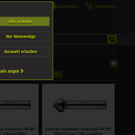
Anmelden
Warenkorb
Alle erlauben
Nur Notwendige
Auswahl erlauben
ails zeigen
Filter zurücksetzen
er Pulverstrahl PM 90°
Bohrkraft Kegelsenker Pulverstrahl PM 90°
 CBN geschliffen
DIN335/Form C CBN geschliffen