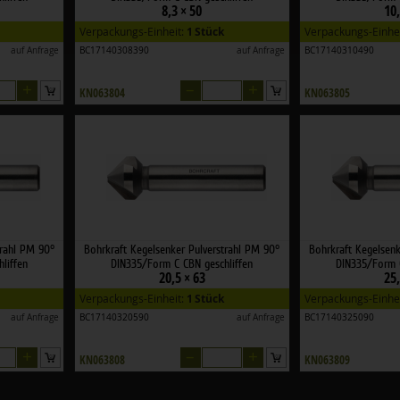
8,3 × 50
10,
Verpackungs-Einheit:
1 Stück
Verpackungs-Einhe
auf Anfrage
BC17140308390
auf Anfrage
BC17140310490
+
–
+
KN063804
KN063805
trahl PM 90°
Bohrkraft Kegelsenker Pulverstrahl PM 90°
Bohrkraft Kegelsenk
liffen
DIN335/Form C CBN geschliffen
DIN335/Form C
20,5 × 63
25,
Verpackungs-Einheit:
1 Stück
Verpackungs-Einhe
auf Anfrage
BC17140320590
auf Anfrage
BC17140325090
+
–
+
KN063808
KN063809