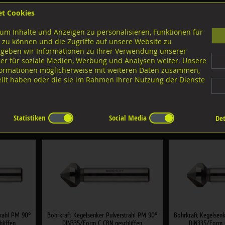
et Cookies
B
um Inhalte und Anzeigen zu personalisieren, Funktionen für
G
 zu können und die Zugriffe auf unsere Website zu
 geben wir Informationen zu Ihrer Verwendung unserer
er für soziale Medien, Werbung und Analysen weiter. Unsere
nloads
nformationen möglicherweise mit weiteren Daten zusammen,
tellt haben oder die sie im Rahmen Ihrer Nutzung der Dienste
nker Pulverstahl (PM) 90°
 (PM) 90°
Statistiken
Social Media
Det
:
×
trahl PM 90°
Bohrkraft Kegelsenker Pulverstrahl PM 90°
Bohrkraft Kegelsenk
liffen
DIN335/Form C CBN geschliffen
DIN335/Form C