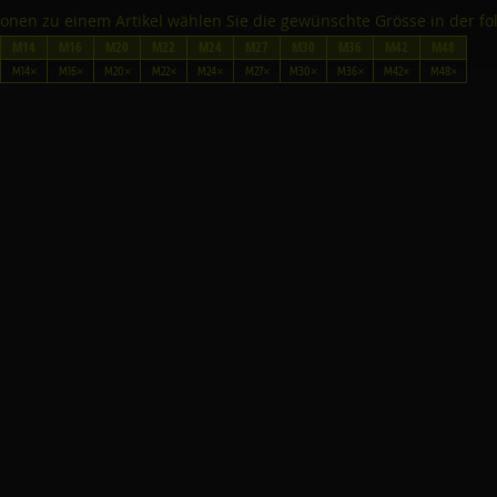
tionen zu einem Artikel wählen Sie die gewünschte Grösse in der fo
M14
M16
M20
M22
M24
M27
M30
M36
M42
M48
M14×
M16×
M20×
M22×
M24×
M27×
M30×
M36×
M42×
M48×