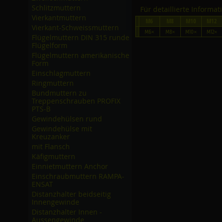
Schlitzmuttern
Für detaillierte Informa
Vierkantmuttern
M6
M8
M10
M12
Vierkant-Schweissmuttern
M6×
M8×
M10×
M12×
Flügelmuttern DIN 315 runde
Flügelform
Flügelmuttern amerikanische
Form
Einschlagmuttern
Ringmuttern
Bundmuttern zu
Treppenschrauben PROFIX
PTS-B
Gewindehülsen rund
Gewindehülse mit
Kreuzanker
mit Flansch
Käfigmuttern
Einnietmuttern Anchor
Einschraubmuttern RAMPA-
ENSAT
Distanzhalter beidseitig
Innengewinde
Distanzhalter Innen -
Aussengewinde