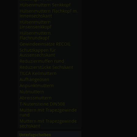
Hülsenmuttern Senkkopf
Hülsenmuttern Flachkopf m.
Innensechskant
Hülsenmuttern
Linsensenkkopf
Hülsenmuttern
Flachrundkopf
Gewindeeinsätze RECOIL
Schutzkappen für
Aussensechskant
Reduziermuffen rund
Reduzierstücke Sechskant
TILCA Keilmuttern
Aufhängeösen
Anpunktmuttern
Nutmuttern
Abreissmuttern
T-Nutensteine DIN508
Muttern mit Trapezgewinde
rund
Muttern mit Trapezgewinde
sechskant
Unterlagscheiben