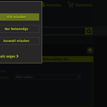
Anmelden
Warenkorb
Alle erlauben
Nur Notwendige
Auswahl erlauben
ails zeigen
st in 14 Grössen erhältlich - Bitte wählen Sie...
...
heit:
...
ionen: