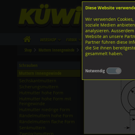
Diese Website verwend
F
Lagerstrasse 8
8953 Dietikon
Wir verwenden Cookies, 
I
Tel.
043 455 20 30
soziale Medien anbieten
analysieren. Ausserdem
Website an unsere Partn
WebShop
Firma
Lieferinfo
Infos/Dow
Partner führen diese I
die Sie ihnen bereitges
Shop
Muttern Innengewinde
Ringmuttern
Stahl verzinkt
gesammelt haben.
Ringmuttern Stahl C15 g
Schrauben
Notwendig
Muttern Innengewinde
Sechskantmuttern
Sicherungsmuttern
Hutmutter hohe Form
Hutmutter hohe Form mit
Feingewinde
Hutmutter niedrige Form
Rändelmuttern hohe Form
Rändelmuttern flache Form
Senkmuttern
Zweilochmuttern