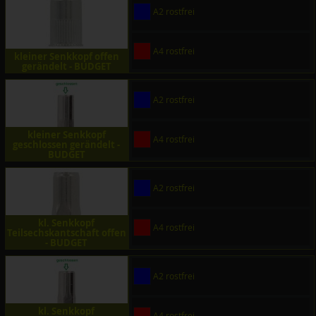
A2 rostfrei
A4 rostfrei
kleiner Senkkopf offen
gerändelt - BUDGET
A2 rostfrei
kleiner Senkkopf
A4 rostfrei
geschlossen gerändelt -
BUDGET
A2 rostfrei
kl. Senkkopf
A4 rostfrei
Teilsechskantschaft offen
- BUDGET
A2 rostfrei
kl. Senkkopf
A4 rostfrei