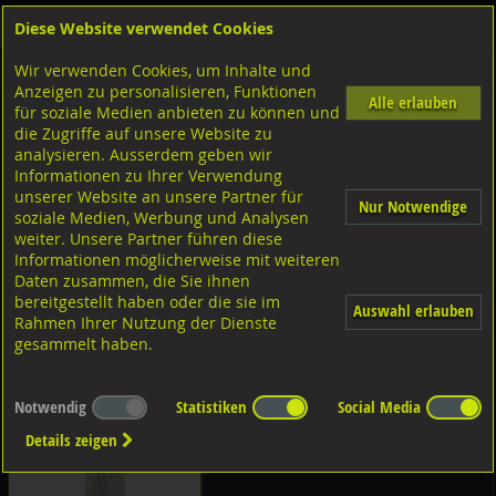
Diese Website verwendet Cookies
Anmelden
Warenkorb
Wir verwenden Cookies, um Inhalte und
Shop
Niettechnik-Blindnietmuttern
Blindnietmuttern - BUDGET
Anzeigen zu personalisieren, Funktionen
Alle erlauben
für soziale Medien anbieten zu können und
Diverse Ausführungen
die Zugriffe auf unsere Website zu
analysieren. Ausserdem geben wir
Informationen zu Ihrer Verwendung
A2 rostfrei
unserer Website an unsere Partner für
Nur Notwendige
soziale Medien, Werbung und Analysen
weiter. Unsere Partner führen diese
A4 rostfrei
Flachkopf offen gerändelt
Informationen möglicherweise mit weiteren
- BUDGET
Daten zusammen, die Sie ihnen
bereitgestellt haben oder die sie im
Auswahl erlauben
A2 rostfrei
Rahmen Ihrer Nutzung der Dienste
gesammelt haben.
A4 rostfrei
Flachkopf geschlossen
gerändelt - BUDGET
Notwendig
Statistiken
Social Media
Details zeigen
A2 rostfrei