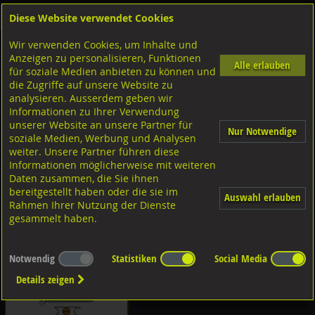
Diese Website verwendet Cookies
Anmelden
Warenkorb
Wir verwenden Cookies, um Inhalte und
Shop
Dübeltechnik
Betonschrauben
Anzeigen zu personalisieren, Funktionen
Alle erlauben
für soziale Medien anbieten zu können und
Diverse Ausführungen Betonschrauben
die Zugriffe auf unsere Website zu
analysieren. Ausserdem geben wir
Diverse Ausführungen MKT
Informationen zu Ihrer Verwendung
Betonschrauben
unserer Website an unsere Partner für
Nur Notwendige
soziale Medien, Werbung und Analysen
weiter. Unsere Partner führen diese
Informationen möglicherweise mit weiteren
MKT Betonschrauben
Daten zusammen, die Sie ihnen
bereitgestellt haben oder die sie im
Auswahl erlauben
Diverse Ausführungen
Rahmen Ihrer Nutzung der Dienste
gesammelt haben.
FISCHER Betonschrauben
Notwendig
Statistiken
Social Media
Details zeigen
Diverse Ausführungen