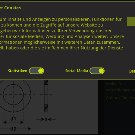
et Cookies
B
um Inhalte und Anzeigen zu personalisieren, Funktionen für
G
 zu können und die Zugriffe auf unsere Website zu
 geben wir Informationen zu Ihrer Verwendung unserer
er für soziale Medien, Werbung und Analysen weiter. Unsere
nloads
nformationen möglicherweise mit weiteren Daten zusammen,
tellt haben oder die sie im Rahmen Ihrer Nutzung der Dienste
A2 rostfrei
innen ca. 3mm
tfrei
Statistiken
Social Media
Det
Dieser Artikel i
Artikel-Nr.:
Verpackungs-Ein
Grösse / Dimens