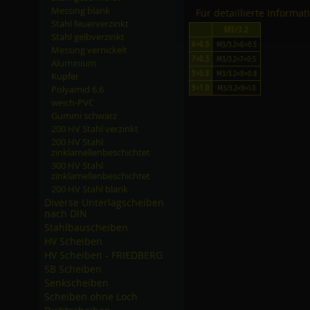
Messing blank
Für detaillierte Informa
Stahl feuerverzinkt
M3/3.2
Stahl gelbverzinkt
6×0.5
M3/3.2×6×0.5
Messing vernickelt
7×0.5
M3/3.2×7×0.5
Aluminium
9×0.8
M3/3.2×9×0.8
Kupfer
9×1.0
Polyamid 6.6
M3/3.2×9×1.0
weich-PVC
Gummi schwarz
200 HV Stahl verzinkt
200 HV Stahl
zinklamellenbeschichtet
300 HV Stahl
zinklamellenbeschichtet
200 HV Stahl blank
Diverse Unterlagscheiben
nach DIN
Stahlbauscheiben
HV Scheiben
HV Scheiben - FRIEDBERG
SB Scheiben
Senkscheiben
Scheiben ohne Loch