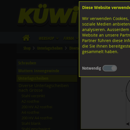
Diese Website verwend
F
Lagerstrasse 8
8953 Dietikon
Wir verwenden Cookies, 
I
Tel.
043 455 20 30
soziale Medien anbieten
analysieren. Ausserdem
Website an unsere Partn
WebShop
Firma
Lieferinfo
Infos/Dow
Partner führen diese I
die Sie ihnen bereitges
Shop
Unterlagscheiben
Diverse Unterlagscheiben nach Grösse
gesammelt haben.
Unterlagscheiben, A2 ros
Schrauben
Notwendig
Muttern Innengewinde
Unterlagscheiben
Diverse Unterlagscheiben
nach Grösse
Stahl verzinkt
A2 rostfrei
200 HV A2 rostfrei
A4 rostfrei
200 HV A4 rostfrei
Stahl blank
Stahl geschwärzt