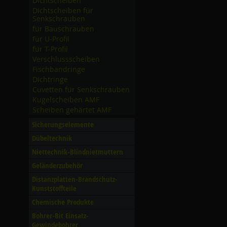
Dichtscheiben
Dichtscheiben für
Senkschrauben
für Bauschrauben
für U-Profil
für T-Profil
Verschlussscheiben
Fischbandringe
Dichtringe
Cuvetten für Senkschrauben
Kugelscheiben AMF
Scheiben gehärtet AMF
Sicherungselemente
Dübeltechnik
Niettechnik-Blindnietmuttern
Geländerzubehör
Distanzplatten-Brandschutz-
Kunststoffteile
Chemische Produkte
Bohrer-Bit Einsatz-
Gewindebohrer