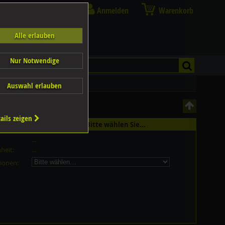
Anmelden
Warenkorb
Alle erlauben
Nur Notwendige
Auswahl erlauben
ails zeigen
st in 4 Grössen erhältlich - Bitte wählen Sie...
...
heit:
...
ionen: