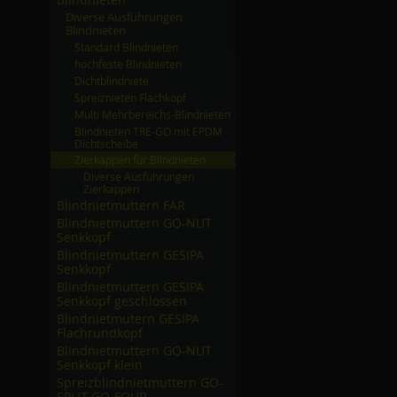
Diverse Ausführungen
Blindnieten
Standard Blindnieten
hochfeste Blindnieten
Dichtblindniete
Spreiznieten Flachkopf
Multi Mehrbereichs-Blindnieten
Blindnieten TRE-GO mit EPDM
Dichtscheibe
Zierkappen für Blindnieten
Diverse Ausführungen
Zierkappen
Blindnietmuttern FAR
Blindnietmuttern GO-NUT
Senkkopf
Blindnietmuttern GESIPA
Senkkopf
Blindnietmuttern GESIPA
Senkkopf geschlossen
Blindnietmutern GESIPA
Flachrundkopf
Blindnietmuttern GO-NUT
Senkkopf klein
Spreizblindnietmuttern GO-
SPLIT GO-FOUR