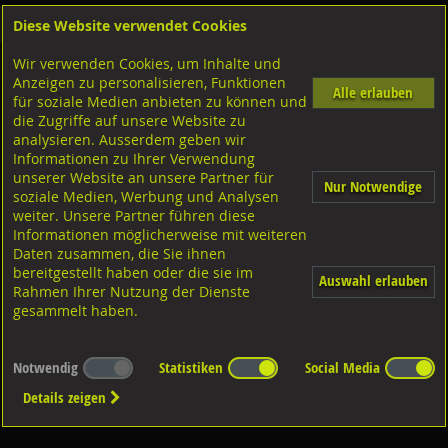
Diese Website verwendet Cookies
Anmelden
Warenkorb
Wir verwenden Cookies, um Inhalte und
Shop
Niettechnik-Blindnietmuttern
Schweissbolzen
Anzeigen zu personalisieren, Funktionen
Alle erlauben
für soziale Medien anbieten zu können und
Diverse Ausführungen Schweissbolzen
die Zugriffe auf unsere Website zu
analysieren. Ausserdem geben wir
1.4301-1.4303 rostfrei
Informationen zu Ihrer Verwendung
unserer Website an unsere Partner für
Nur Notwendige
Stahl verkupfert
soziale Medien, Werbung und Analysen
weiter. Unsere Partner führen diese
Aluminium AlMg3
Informationen möglicherweise mit weiteren
Standard
Daten zusammen, die Sie ihnen
bereitgestellt haben oder die sie im
Auswahl erlauben
Rahmen Ihrer Nutzung der Dienste
gesammelt haben.
Notwendig
Statistiken
Social Media
Details zeigen