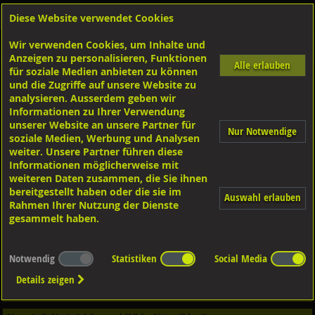
Diese Website verwendet Cookies
Anmelden
Warenkorb
Wir verwenden Cookies, um Inhalte und
Shop
Sicherungselemente
Sperrkant- u. Sicherungsscheiben
Diverse Ausführungen
Anzeigen zu personalisieren, Funktionen
Alle erlauben
für soziale Medien anbieten zu können
und die Zugriffe auf unsere Website zu
Sicherungsscheiben Rip-Lock
A2 rostfrei,
analysieren. Ausserdem geben wir
Informationen zu Ihrer Verwendung
unserer Website an unsere Partner für
Nur Notwendige
soziale Medien, Werbung und Analysen
weiter. Unsere Partner führen diese
Informationen möglicherweise mit
weiteren Daten zusammen, die Sie ihnen
bereitgestellt haben oder die sie im
Auswahl erlauben
Rahmen Ihrer Nutzung der Dienste
gesammelt haben.
Notwendig
Statistiken
Social Media
Dieser Artikel ist in
2
Qualitäten erhältlich - Bitte wählen Sie...
Details zeigen
Qualität / Oberfläche