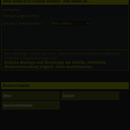
Dieser Artikel ist in
9
Grössen erhältlich - Bitte wählen Sie...
Artikel-Nr.:
...
Verpackungs-Einheit:
...
Grösse / Dimensionen:
Kein selbsttätiges Lockern und Lösen. Selbst bei extremer dynamischer Belastung
bleibt Ihre Schraubverbindung sicher.
Einfache Montage und Demontage der Scheibe, mehrfache
Wiederverwendung möglich. Ohne Aushärtezeiten.
Ähnliche Produkte
Afnor
Schnorr
Sperrkantscheiben