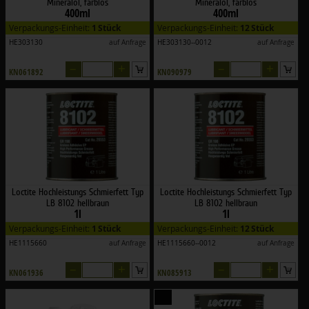
Mineralöl, farblos
Mineralöl, farblos
400ml
400ml
Verpackungs-Einheit:
1 Stück
Verpackungs-Einheit:
12 Stück
HE303130
auf Anfrage
HE303130--0012
auf Anfrage
–
+
–
+
KN061892
KN090979
Loctite Hochleistungs Schmierfett Typ
Loctite Hochleistungs Schmierfett Typ
LB 8102 hellbraun
LB 8102 hellbraun
1l
1l
Verpackungs-Einheit:
1 Stück
Verpackungs-Einheit:
12 Stück
HE1115660
auf Anfrage
HE1115660--0012
auf Anfrage
–
+
–
+
KN061936
KN085913