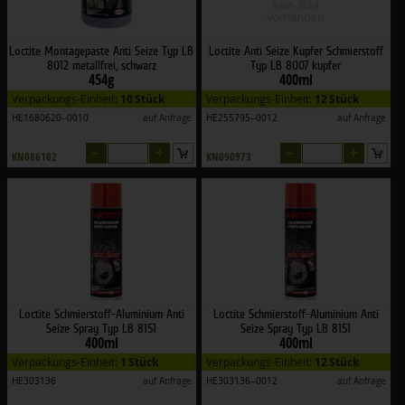
Loctite Montagepaste Anti Seize Typ LB
Loctite Anti Seize Kupfer Schmierstoff
8012 metallfrei, schwarz
Typ LB 8007 kupfer
454g
400ml
Verpackungs-Einheit:
10 Stück
Verpackungs-Einheit:
12 Stück
HE1680620--0010
auf Anfrage
HE255795--0012
auf Anfrage
–
+
–
+
KN086102
KN090973
Loctite Schmierstoff-Aluminium Anti
Loctite Schmierstoff-Aluminium Anti
Seize Spray Typ LB 8151
Seize Spray Typ LB 8151
400ml
400ml
Verpackungs-Einheit:
1 Stück
Verpackungs-Einheit:
12 Stück
HE303136
auf Anfrage
HE303136--0012
auf Anfrage