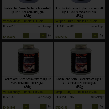
Loctite Anti Seize Kupfer Schmierstoff
Loctite Anti Seize Kupfer Schmierstoff
Typ LB 8009 metallfrei, grau
Typ LB 8009 metallfrei, grau
454g
454g
Verpackungs-Einheit:
1 Stück
Verpackungs-Einheit:
12 Stück
HE504219
auf Anfrage
HE504219--0012
auf Anfrage
–
+
–
+
KN062292
KN090992
Loctite Anti Seize Schmierstoff Typ LB
Loctite Anti Seize Schmierstoff Typ LB
8013 metallfrei, dunkelgrau
8013 metallfrei, dunkelgrau
454g
454g
Verpackungs-Einheit:
1 Stück
Verpackungs-Einheit:
12 Stück
HE504588
auf Anfrage
HE504588--0012
auf Anfrage
–
+
–
+
KN061909
KN090993