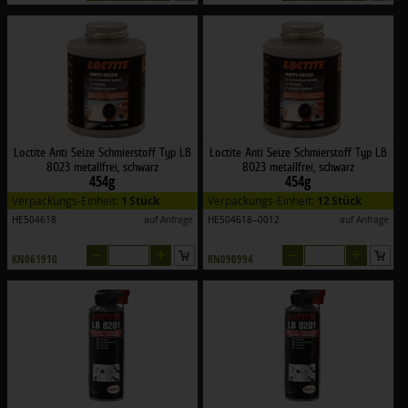
Loctite Anti Seize Schmierstoff Typ LB
Loctite Anti Seize Schmierstoff Typ LB
8023 metallfrei, schwarz
8023 metallfrei, schwarz
454g
454g
Verpackungs-Einheit:
1 Stück
Verpackungs-Einheit:
12 Stück
HE504618
auf Anfrage
HE504618--0012
auf Anfrage
–
+
–
+
KN061910
KN090994