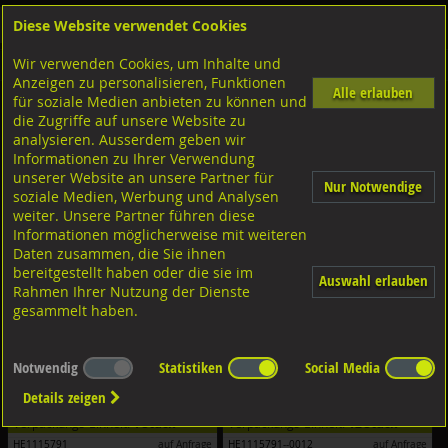
Diese Website verwendet Cookies
Anmelden
Warenkorb
Wir verwenden Cookies, um Inhalte und
Shop
LOCTITE Industrielle Kleb- und Dichtstoffe
Anzeigen zu personalisieren, Funktionen
Alle erlauben
für soziale Medien anbieten zu können und
Schmieren und Schützen
die Zugriffe auf unsere Website zu
analysieren. Ausserdem geben wir
Filter nach Dimensionen:
Informationen zu Ihrer Verwendung
unserer Website an unsere Partner für
Nur Notwendige
Filter zurücksetzen
soziale Medien, Werbung und Analysen
weiter. Unsere Partner führen diese
Informationen möglicherweise mit weiteren
Daten zusammen, die Sie ihnen
bereitgestellt haben oder die sie im
Auswahl erlauben
Rahmen Ihrer Nutzung der Dienste
gesammelt haben.
Notwendig
Statistiken
Social Media
Loctite Anti Seize Aluminium
Loctite Anti Seize Aluminium
Schmierstoff Typ LB 8150 grau
Schmierstoff Typ LB 8150 grau
Details zeigen
500g
500g
Verpackungs-Einheit:
1 Stück
Verpackungs-Einheit:
12 Stück
HE1115791
auf Anfrage
HE1115791--0012
auf Anfrage