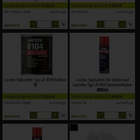
Verpackungs-Einheit:
6 Stück
Verpackungs-Einheit:
1 Stück
HE1118252--0006
auf Anfrage
HE1652337
auf Anfrage
–
+
–
+
KN085924
KN061969
Loctite Silikonfett Typ LB 8104 farblos
Loctite Spezialfett für Ketten und
1l
Getriebe Typ LB 8101 bernsteinfarben
400ml
Verpackungs-Einheit:
6 Stück
Verpackungs-Einheit:
1 Stück
HE1652337--0006
auf Anfrage
HE303134
auf Anfrage
–
+
–
+
KN086096
KN061895