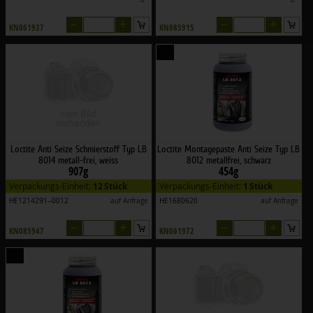
–
+
–
+
KN061937
KN085915
Loctite Anti Seize Schmierstoff Typ LB
Loctite Montagepaste Anti Seize Typ LB
8014 metall-frei, weiss
8012 metallfrei, schwarz
907g
454g
Verpackungs-Einheit:
12 Stück
Verpackungs-Einheit:
1 Stück
HE1214291--0012
auf Anfrage
HE1680620
auf Anfrage
–
+
–
+
KN085947
KN061972