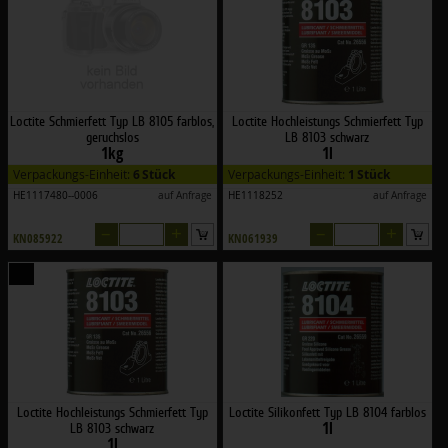
Loctite Schmierfett Typ LB 8105 farblos,
Loctite Hochleistungs Schmierfett Typ
geruchslos
LB 8103 schwarz
1kg
1l
Verpackungs-Einheit:
6 Stück
Verpackungs-Einheit:
1 Stück
HE1117480--0006
auf Anfrage
HE1118252
auf Anfrage
–
+
–
+
KN085922
KN061939
Loctite Hochleistungs Schmierfett Typ
Loctite Silikonfett Typ LB 8104 farblos
1l
LB 8103 schwarz
1l