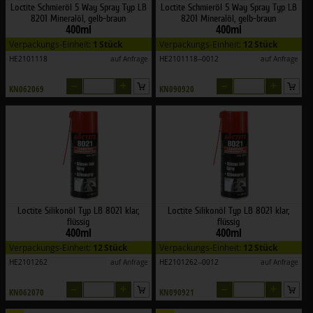
Loctite Schmieröl 5 Way Spray Typ LB
Loctite Schmieröl 5 Way Spray Typ LB
8201 Mineralöl, gelb-braun
8201 Mineralöl, gelb-braun
400ml
400ml
Verpackungs-Einheit:
1 Stück
Verpackungs-Einheit:
12 Stück
HE2101118
auf Anfrage
HE2101118--0012
auf Anfrage
–
+
–
+
KN062069
KN090920
Loctite Silikonöl Typ LB 8021 klar,
Loctite Silikonöl Typ LB 8021 klar,
flüssig
flüssig
400ml
400ml
Verpackungs-Einheit:
12 Stück
Verpackungs-Einheit:
12 Stück
HE2101262
auf Anfrage
HE2101262--0012
auf Anfrage
–
+
–
+
KN062070
KN090921