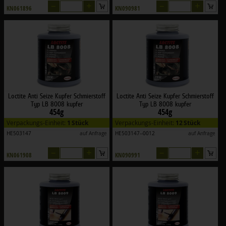
–
+
–
+
KN061896
KN090981
Loctite Anti Seize Kupfer Schmierstoff
Loctite Anti Seize Kupfer Schmierstoff
Typ LB 8008 kupfer
Typ LB 8008 kupfer
454g
454g
Verpackungs-Einheit:
1 Stück
Verpackungs-Einheit:
12 Stück
HE503147
auf Anfrage
HE503147--0012
auf Anfrage
–
+
–
+
KN061908
KN090991