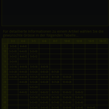
Für detaillierte Informationen zu einem Artikel wählen Sie die
gewünschte Grösse in der folgenden Tabelle...
3×3
4×4
5×5
6×6
8×7
10×8
12×8
14×9
18×11
8
3×3×8
4×4×8
10
3×3×10
4×4×10
5×5×10
12
3×3×12
4×4×12
5×5×12
14
3×3×14
16
3×3×16
4×4×16
5×5×16
6×6×16
20
3×3×20
4×4×20
5×5×20
6×6×20
8×7×20
25
3×3×25
4×4×25
5×5×25
6×6×25
8×7×25
10×8×25
28
4×4×28
5×5×28
6×6×28
8×7×28
10×8×28
30
5×5×30
32
4×4×32
5×5×32
6×6×32
8×7×32
10×8×32
12×8×32
36
5×5×36
6×6×36
8×7×36
10×8×36
12×8×36
40
5×5×40
6×6×40
8×7×40
10×8×40
12×8×40
45
5×5×45
6×6×45
8×7×45
10×8×45
12×8×45
14×9×45