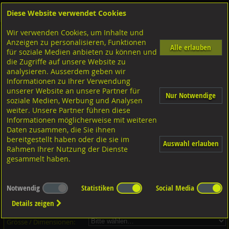
Diese Website verwendet Cookies
Anmelden
Warenkorb
Wir verwenden Cookies, um Inhalte und
Shop
Sicherungselemente
Passfedern-Federkeile
Anzeigen zu personalisieren, Funktionen
Alle erlauben
für soziale Medien anbieten zu können und
Passfedern Federkeile ohne Anzug hohe Form, DIN6885 A4 rostfrei
die Zugriffe auf unsere Website zu
analysieren. Ausserdem geben wir
Informationen zu Ihrer Verwendung
unserer Website an unsere Partner für
Nur Notwendige
soziale Medien, Werbung und Analysen
weiter. Unsere Partner führen diese
Informationen möglicherweise mit weiteren
Daten zusammen, die Sie ihnen
bereitgestellt haben oder die sie im
Auswahl erlauben
Rahmen Ihrer Nutzung der Dienste
gesammelt haben.
Dieser Artikel ist in 85 Grössen erhältlich - Bitte wählen Sie...
Notwendig
Statistiken
Social Media
Artikel-Nr.:
...
Details zeigen
Verpackungs-Einheit:
...
Grösse / Dimensionen: